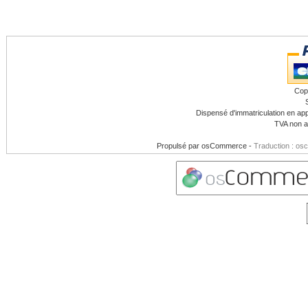
Cop
Dispensé d'immatriculation en app
TVA non a
Propulsé par
osCommerce
-
Traduction : os