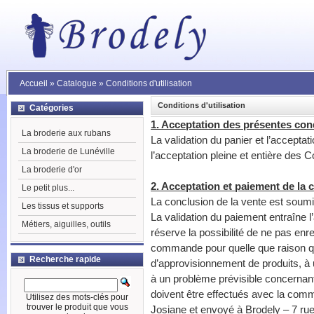
Accueil
»
Catalogue
»
Conditions d'utilisation
Conditions d'utilisation
Catégories
1. Acceptation des présentes con
La broderie aux rubans
La validation du panier et l’accepta
La broderie de Lunéville
l’acceptation pleine et entière des 
La broderie d'or
2. Acceptation et paiement de l
Le petit plus...
La conclusion de la vente est soum
Les tissus et supports
La validation du paiement entraîne 
Métiers, aiguilles, outils
réserve la possibilité de ne pas enr
commande pour quelle que raison que
Recherche rapide
d’approvisionnement de produits, 
à un problème prévisible concernant 
doivent être effectués avec la comma
Utilisez des mots-clés pour
trouver le produit que vous
Josiane et envoyé à Brodely – 7 ru