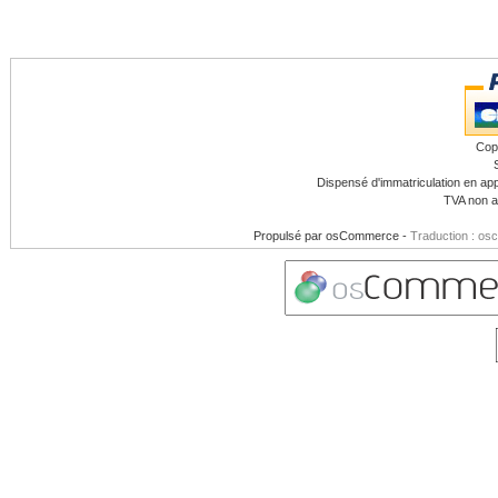
Cop
Dispensé d'immatriculation en app
TVA non a
Propulsé par
osCommerce
-
Traduction : os