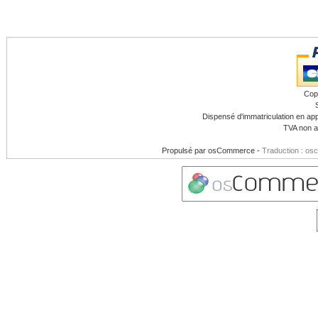
Cop
Dispensé d'immatriculation en app
TVA non a
Propulsé par
osCommerce
-
Traduction : os