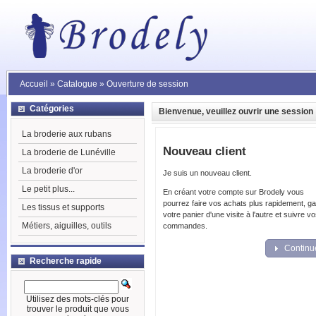
Accueil
»
Catalogue
»
Ouverture de session
Catégories
Bienvenue, veuillez ouvrir une session
La broderie aux rubans
Nouveau client
La broderie de Lunéville
La broderie d'or
Je suis un nouveau client.
Le petit plus...
En créant votre compte sur Brodely vous
pourrez faire vos achats plus rapidement, g
Les tissus et supports
votre panier d'une visite à l'autre et suivre v
Métiers, aiguilles, outils
commandes.
Continu
Recherche rapide
Utilisez des mots-clés pour
trouver le produit que vous