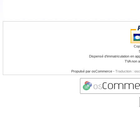
Cop
Dispensé d'immatriculation en app
TVA non a
Propulsé par
osCommerce
-
Traduction : os