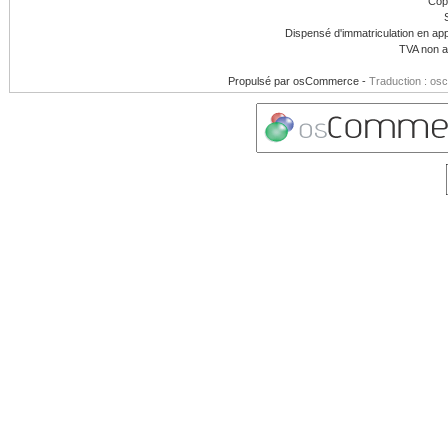
Cop
Dispensé d'immatriculation en app
TVA non a
Propulsé par
osCommerce
-
Traduction : os