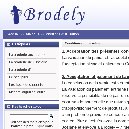
Accueil
»
Catalogue
»
Conditions d'utilisation
Conditions d'utilisation
Catégories
1. Acceptation des présentes con
La broderie aux rubans
La validation du panier et l’accepta
La broderie de Lunéville
l’acceptation pleine et entière des 
La broderie d'or
2. Acceptation et paiement de l
Le petit plus...
La conclusion de la vente est soum
Les tissus et supports
La validation du paiement entraîne 
Métiers, aiguilles, outils
réserve la possibilité de ne pas enr
commande pour quelle que raison que
Recherche rapide
d’approvisionnement de produits, 
à un problème prévisible concernant 
doivent être effectués avec la comma
Utilisez des mots-clés pour
trouver le produit que vous
Josiane et envoyé à Brodely – 7 ru