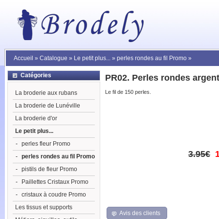
Accueil
»
Catalogue
»
Le petit plus...
»
perles rondes au fil Promo
»
Catégories
PR02. Perles rondes argen
Le fil de 150 perles.
La broderie aux rubans
La broderie de Lunéville
La broderie d'or
Le petit plus...
-
perles fleur Promo
3.95€
-
perles rondes au fil Promo
-
pistils de fleur Promo
-
Paillettes Cristaux Promo
-
cristaux à coudre Promo
Les tissus et supports
Avis des clients