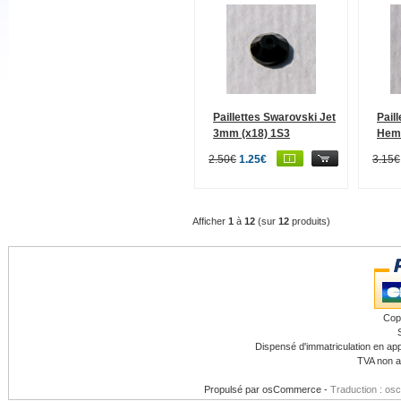
Paillettes Swarovski Jet
Pail
3mm (x18) 1S3
Hema
2.50€
1.25€
3.15€
Afficher
1
à
12
(sur
12
produits)
Cop
Dispensé d'immatriculation en app
TVA non a
Propulsé par
osCommerce
-
Traduction : os