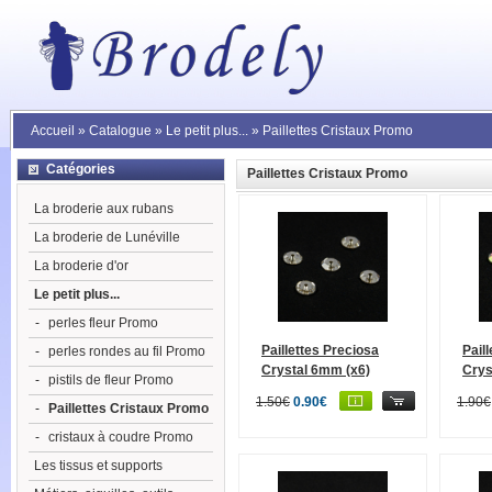
Accueil
»
Catalogue
»
Le petit plus...
»
Paillettes Cristaux Promo
Catégories
Paillettes Cristaux Promo
La broderie aux rubans
La broderie de Lunéville
La broderie d'or
Le petit plus...
-
perles fleur Promo
Paillettes Preciosa
Pail
-
perles rondes au fil Promo
Crystal 6mm (x6)
Crys
-
pistils de fleur Promo
1.50€
0.90€
1.90€
-
Paillettes Cristaux Promo
-
cristaux à coudre Promo
Les tissus et supports