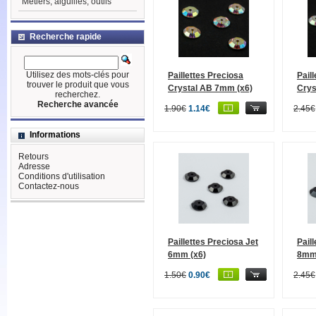
Métiers, aiguilles, outils
Recherche rapide
Utilisez des mots-clés pour
Paillettes Preciosa
Pail
trouver le produit que vous
Crystal AB 7mm (x6)
Crys
recherchez.
Recherche avancée
1.90€
1.14€
2.45€
Informations
Retours
Adresse
Conditions d'utilisation
Contactez-nous
Paillettes Preciosa Jet
Pail
6mm (x6)
8mm 
1.50€
0.90€
2.45€