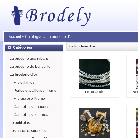
Accueil
»
Catalogue
»
La broderie d'or
La broderie d'or
Catégories
La broderie aux rubans
La broderie de Lunéville
La broderie d'or
-
Fils et lamés
-
Perles et paillettes Promo
Fils et lamés
Perl
-
Fils viscose Promo
-
Cannetilles plaquées
-
Cannetilles colorées
Le petit plus...
Les tissus et supports