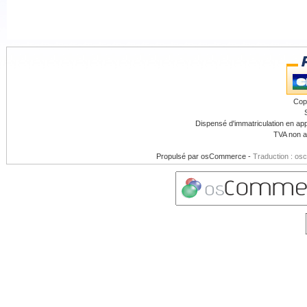
Cop
Dispensé d'immatriculation en app
TVA non a
Propulsé par
osCommerce
-
Traduction : os