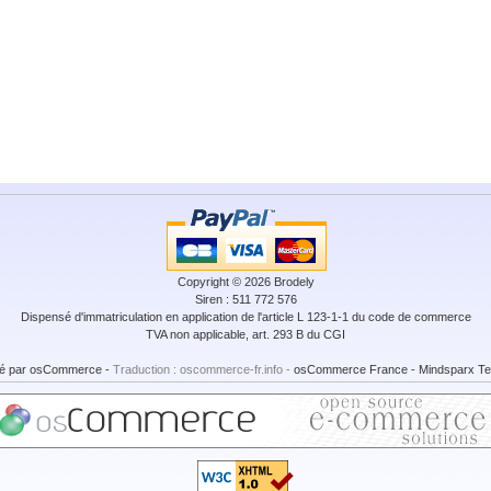
Copyright © 2026
Brodely
Siren : 511 772 576
Dispensé d'immatriculation en application de l'article L 123-1-1 du code de commerce
TVA non applicable, art. 293 B du CGI
é par
osCommerce
-
Traduction : oscommerce-fr.info -
osCommerce France
-
Mindsparx Te