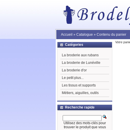
Accueil
»
Catalogue
»
Contenu du panier
Votre pani
Catégories
La broderie aux rubans
La broderie de Lunéville
La broderie d'or
Le petit plus...
Les tissus et supports
Métiers, aiguilles, outils
Recherche rapide
Utilisez des mots-clés pour
trouver le produit que vous