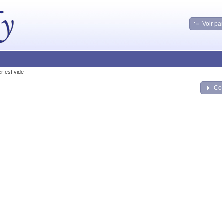
Voir pa
er est vide
Co