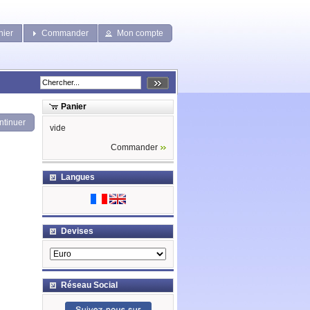
nier
Commander
Mon compte
Panier
ntinuer
vide
Commander
Langues
Devises
Réseau Social