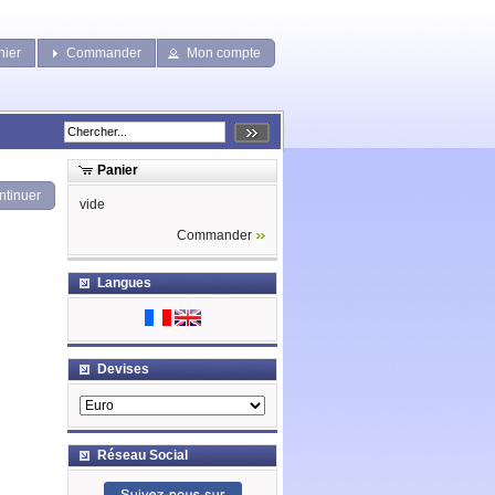
nier
Commander
Mon compte
Panier
ntinuer
vide
Commander
Langues
Devises
Réseau Social