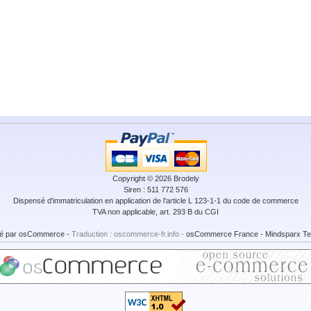
Copyright © 2026
Brodely
Siren : 511 772 576
Dispensé d'immatriculation en application de l'article L 123-1-1 du code de commerce
TVA non applicable, art. 293 B du CGI
é par
osCommerce
-
Traduction : oscommerce-fr.info -
osCommerce France
-
Mindsparx Te