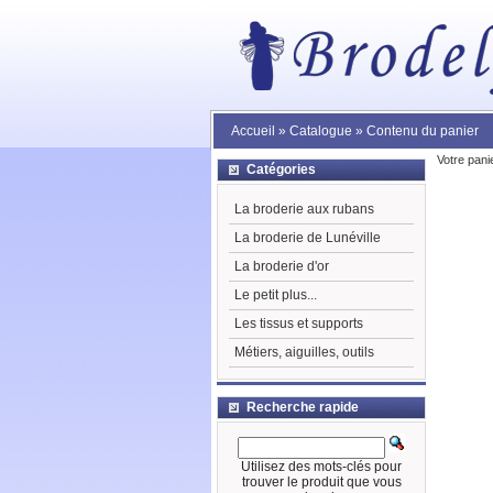
Accueil
»
Catalogue
»
Contenu du panier
Votre pani
Catégories
La broderie aux rubans
La broderie de Lunéville
La broderie d'or
Le petit plus...
Les tissus et supports
Métiers, aiguilles, outils
Recherche rapide
Utilisez des mots-clés pour
trouver le produit que vous