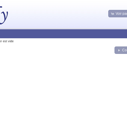
Voir pa
er est vide
Co