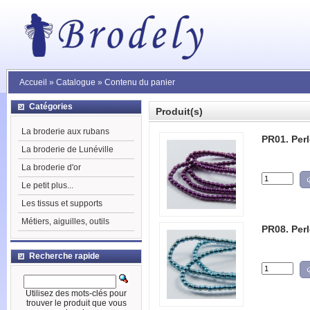
Accueil
»
Catalogue
»
Contenu du panier
Catégories
Produit(s)
La broderie aux rubans
PR01. Per
La broderie de Lunéville
La broderie d'or
Le petit plus...
Les tissus et supports
Métiers, aiguilles, outils
PR08. Per
Recherche rapide
Utilisez des mots-clés pour
trouver le produit que vous