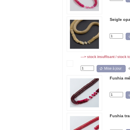
Seigle op
---> stock insuffisant / stock t
Mise à jour
Fushia mé
Fushia tra