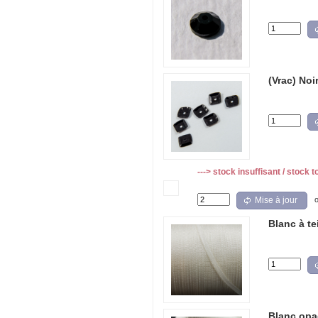
(Vrac) Noi
---> stock insuffisant / stock t
Mise à jour
Blanc à t
Blanc opaq