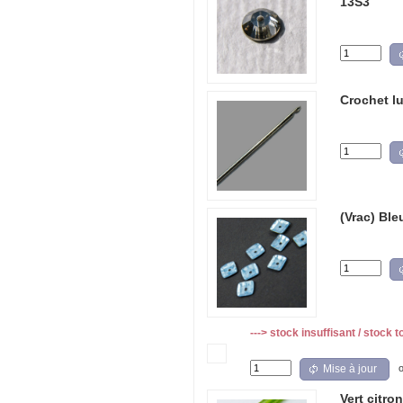
13S3
Crochet lu
(Vrac) Ble
---> stock insuffisant / stock t
Mise à jour
Vert citro