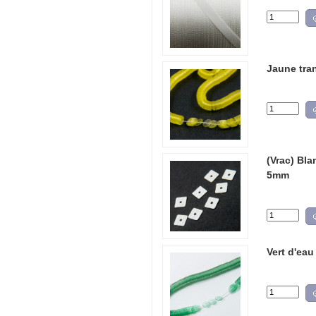
Jaune tran
(Vrac) Bla
5mm
Vert d'eau