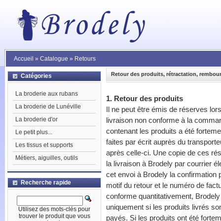
Accueil
»
Catalogue
»
Retours
Retour des produits, rétractation, rembo
Catégories
La broderie aux rubans
1. Retour des produits
La broderie de Lunéville
Il ne peut être émis de réserves lor
La broderie d'or
livraison non conforme à la comman
contenant les produits a été forte
Le petit plus...
faites par écrit auprès du transporte
Les tissus et supports
après celle-ci. Une copie de ces ré
Métiers, aiguilles, outils
la livraison à Brodely par courrier é
cet envoi à Brodely la confirmation p
Recherche rapide
motif du retour et le numéro de fact
conforme quantitativement, Brodely 
uniquement si les produits livrés s
Utilisez des mots-clés pour
trouver le produit que vous
payés. Si les produits ont été fort