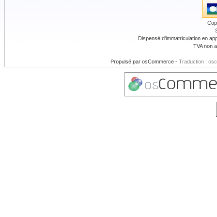
Cop
Dispensé d'immatriculation en app
TVA non a
Propulsé par
osCommerce
-
Traduction : os