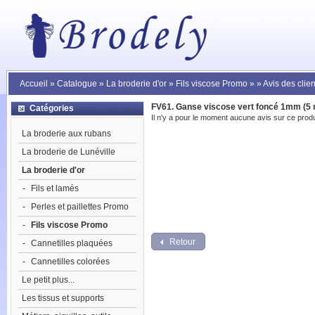
Accueil
»
Catalogue
»
La broderie d'or
»
Fils viscose Promo
»
»
Avis des clien
FV61. Ganse viscose vert foncé 1mm (5 
Catégories
Il n'y a pour le moment aucune avis sur ce produ
La broderie aux rubans
La broderie de Lunéville
La broderie d'or
-
Fils et lamés
-
Perles et paillettes Promo
-
Fils viscose Promo
Retour
-
Cannetilles plaquées
-
Cannetilles colorées
Le petit plus...
Les tissus et supports