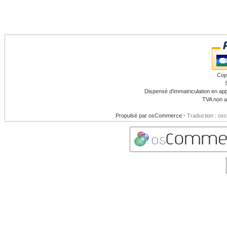
Cop
Dispensé d'immatriculation en app
TVA non a
Propulsé par
osCommerce
-
Traduction : os