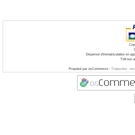
Cop
Dispensé d'immatriculation en app
TVA non a
Propulsé par
osCommerce
-
Traduction : os