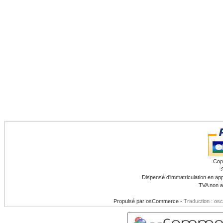
Cop
Dispensé d'immatriculation en app
TVA non a
Propulsé par
osCommerce
-
Traduction : os