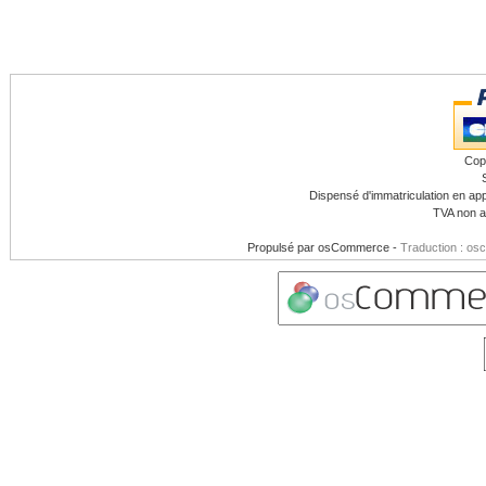
Cop
Dispensé d'immatriculation en app
TVA non a
Propulsé par
osCommerce
-
Traduction : os