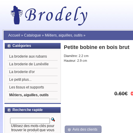
Accueil
»
Catalogue
»
Métiers, aiguilles, outils
»
Catégories
Petite bobine en bois brut
Diamètre: 2.2 cm
La broderie aux rubans
Hauteur: 2.9 cm
La broderie de Lunéville
La broderie d'or
Le petit plus...
Les tissus et supports
0.60€
Métiers, aiguilles, outils
Recherche rapide
Utilisez des mots-clés pour
Avis des clients
trouver le produit que vous