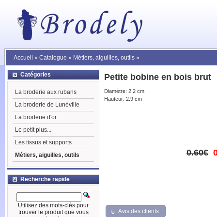
Accueil
»
Catalogue
»
Métiers, aiguilles, outils
»
Catégories
Petite bobine en bois brut
Diamètre: 2.2 cm
La broderie aux rubans
Hauteur: 2.9 cm
La broderie de Lunéville
La broderie d'or
Le petit plus...
Les tissus et supports
0.60€
Métiers, aiguilles, outils
Recherche rapide
Utilisez des mots-clés pour
Avis des clients
trouver le produit que vous