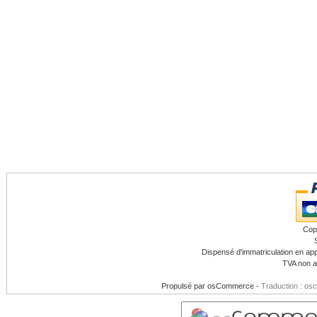
Cop
Dispensé d'immatriculation en app
TVA non a
Propulsé par
osCommerce
-
Traduction : os