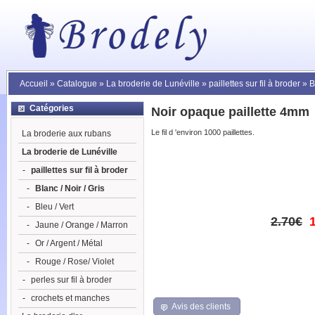
Accueil
»
Catalogue
»
La broderie de Lunéville
»
paillettes sur fil à broder
»
B
Catégories
Noir opaque paillette 4mm
Le fil d 'environ 1000 paillettes.
La broderie aux rubans
La broderie de Lunéville
-
paillettes sur fil à broder
-
Blanc / Noir / Gris
-
Bleu / Vert
2.70€
-
Jaune / Orange / Marron
-
Or / Argent / Métal
-
Rouge / Rose/ Violet
-
perles sur fil à broder
-
crochets et manches
Avis des clients