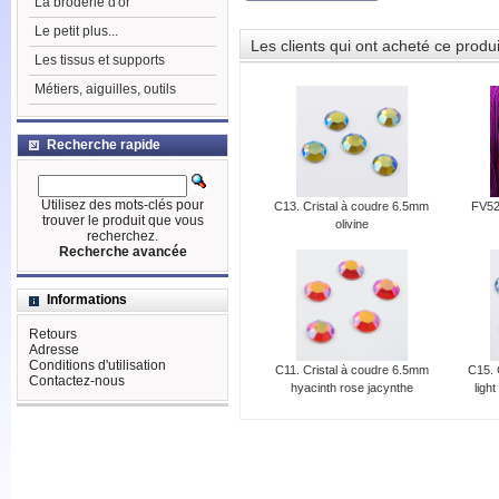
La broderie d'or
Le petit plus...
Les clients qui ont acheté ce produ
Les tissus et supports
Métiers, aiguilles, outils
Recherche rapide
Utilisez des mots-clés pour
C13. Cristal à coudre 6.5mm
FV52
trouver le produit que vous
olivine
recherchez.
Recherche avancée
Informations
Retours
Adresse
Conditions d'utilisation
C11. Cristal à coudre 6.5mm
C15. 
Contactez-nous
hyacinth rose jacynthe
light