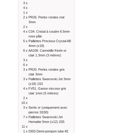
3 x
4 x
1 x
2 x
PR26. Perles rondes noir
3mm
2 x
4 x
C04. Cristal à coudre 6.5mm
rose pâle
5 x
Paillettes Preciosa Crystal AB
4mm (x18)
6 x
AA108. Cannetille frisée or
clair 1.3mm (3 mètres)
3 x
6 x
3 x
PR20. Perles rondes gris
clair 3mm
3 x
Paillettes Swarovski Jet 3mm
(x18) 1S3
4 x
FV51. Ganse viscose gris
clair 1mm (5 mètres)
2 x
10 x
3 x
Sertis or (uniquement avec
pierres SS30)
7 x
Paillettes Swarovski Jet
Hematite 5mm (x12) 2S5
11 x
1 x
0303 Demi-pompon tube #2