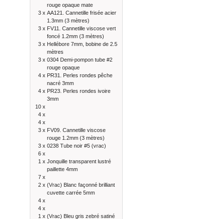
rouge opaque mate
3 x
AA121. Cannetille frisée acier
1.3mm (3 mètres)
3 x
FV11. Cannetille viscose vert
foncé 1.2mm (3 mètres)
3 x
Hellébore 7mm, bobine de 2.5
mètres
3 x
0304 Demi-pompon tube #2
rouge opaque
4 x
PR31. Perles rondes pêche
nacré 3mm
4 x
PR23. Perles rondes ivoire
3mm
10 x
4 x
4 x
3 x
FV09. Cannetille viscose
rouge 1.2mm (3 mètres)
3 x
0238 Tube noir #5 (vrac)
6 x
1 x
Jonquille transparent lustré
paillette 4mm
7 x
2 x
(Vrac) Blanc façonné brilliant
cuvette carrée 5mm
4 x
4 x
1 x
(Vrac) Bleu gris zebré satiné