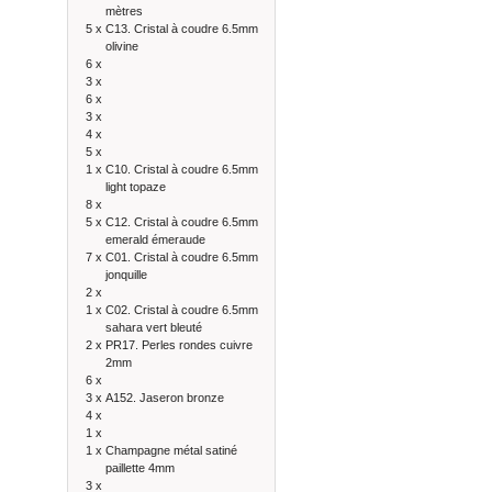
mètres
5 x
C13. Cristal à coudre 6.5mm
olivine
6 x
3 x
6 x
3 x
4 x
5 x
1 x
C10. Cristal à coudre 6.5mm
light topaze
8 x
5 x
C12. Cristal à coudre 6.5mm
emerald émeraude
7 x
C01. Cristal à coudre 6.5mm
jonquille
2 x
1 x
C02. Cristal à coudre 6.5mm
sahara vert bleuté
2 x
PR17. Perles rondes cuivre
2mm
6 x
3 x
A152. Jaseron bronze
4 x
1 x
1 x
Champagne métal satiné
paillette 4mm
3 x