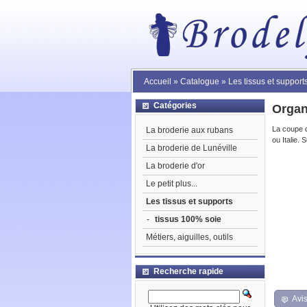
Accueil
»
Catalogue
»
Les tissus et support
Catégories
Organ
La coupe 
La broderie aux rubans
ou Italie. 
La broderie de Lunéville
La broderie d'or
Le petit plus...
Les tissus et supports
-
tissus 100% soie
Métiers, aiguilles, outils
Recherche rapide
Avis