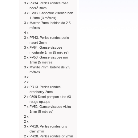
3 x
PR34. Perles rondes rose
nacré 3mm
3 x
FV03. Cannetille viscose noir
1.2mm (3 mètres)
3 x
Marron 7mm, bobine de 2.5
mètres
4 x
3 x
PR43. Perles rondes perle
nacré 2mm
3 x
FV64. Ganse viscose
moutarde 1mm (5 mètres)
2 x
FV53. Ganse viscose noir
1mm (5 mètres)
3 x
Myrtille 7mm, bobine de 2.5
mètres
3 x
2 x
3 x
PR13. Perles rondes
cranberry 2mm
2 x
0309 Demi-pompon tube #3
rouge opaque
7 x
FV52. Ganse viscose violet
1mm (5 mètres)
2 x
2 x
3 x
PR19. Perles rondes gris
clair 2mm
2 x
PR28. Perles rondes or 2mm