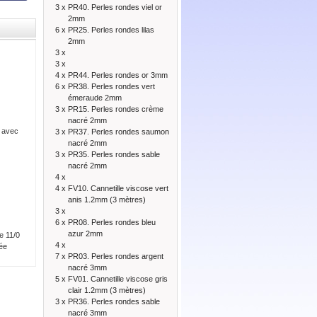
3 x
PR40. Perles rondes viel or
2mm
6 x
PR25. Perles rondes lilas
2mm
3 x
3 x
4 x
PR44. Perles rondes or 3mm
6 x
PR38. Perles rondes vert
émeraude 2mm
3 x
PR15. Perles rondes crème
nacré 2mm
t avec
3 x
PR37. Perles rondes saumon
nacré 2mm
3 x
PR35. Perles rondes sable
nacré 2mm
4 x
4 x
FV10. Cannetille viscose vert
anis 1.2mm (3 mètres)
3 x
6 x
PR08. Perles rondes bleu
azur 2mm
e 11/0
4 x
sée
7 x
PR03. Perles rondes argent
nacré 3mm
5 x
FV01. Cannetille viscose gris
clair 1.2mm (3 mètres)
3 x
PR36. Perles rondes sable
nacré 3mm