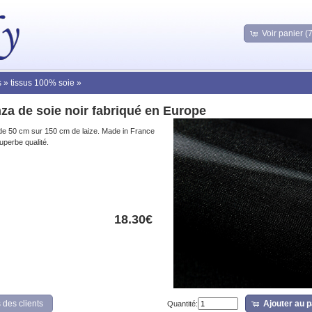
Voir panier (
s
»
tissus 100% soie
»
za de soie noir fabriqué en Europe
de 50 cm sur 150 cm de laize. Made in France
Superbe qualité.
18.30€
 des clients
Ajouter au p
Quantité: