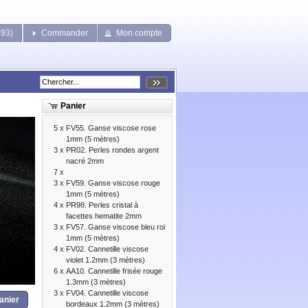
793)
Commander
Mon compte
Panier
5 x
FV55. Ganse viscose rose
1mm (5 mètres)
3 x
PR02. Perles rondes argent
nacré 2mm
7 x
3 x
FV59. Ganse viscose rouge
1mm (5 mètres)
4 x
PR98. Perles cristal à
facettes hematite 2mm
3 x
FV57. Ganse viscose bleu roi
1mm (5 mètres)
4 x
FV02. Cannetille viscose
violet 1.2mm (3 mètres)
6 x
AA10. Cannetille frisée rouge
1.3mm (3 mètres)
3 x
FV04. Cannetille viscose
anier
bordeaux 1.2mm (3 mètres)