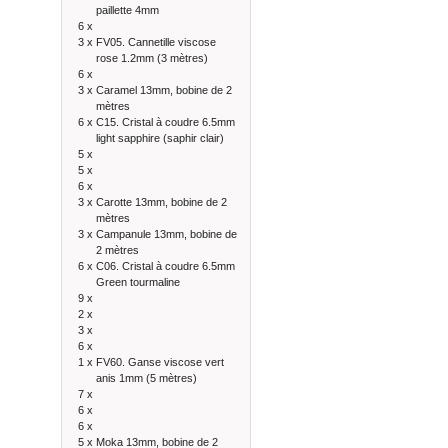
paillette 4mm
6 x
3 x
FV05. Cannetille viscose
rose 1.2mm (3 mètres)
6 x
3 x
Caramel 13mm, bobine de 2
mètres
6 x
C15. Cristal à coudre 6.5mm
light sapphire (saphir clair)
5 x
5 x
6 x
3 x
Carotte 13mm, bobine de 2
mètres
3 x
Campanule 13mm, bobine de
2 mètres
6 x
C06. Cristal à coudre 6.5mm
Green tourmaline
9 x
2 x
3 x
6 x
1 x
FV60. Ganse viscose vert
anis 1mm (5 mètres)
7 x
6 x
6 x
5 x
Moka 13mm, bobine de 2