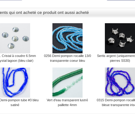
ients qui ont acheté ce produit ont aussi acheté
. Cristal à coudre 6.5mm
0256 Demi-pompon rocaille 13/0
Sertis argent (uniquemen
ystal lagoon (bleu clair)
transparente coeur bleu
pierres SS30)
Demi-pompon tube #3 bleu
Vert d'eau transparent lustré
0315 Demi-pompon rocaill
satiné
paillette 4mm
bleue transparente iri