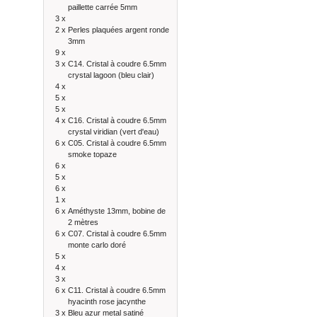
paillette carrée 5mm
3 x
2 x
Perles plaquées argent ronde
3mm
9 x
3 x
C14. Cristal à coudre 6.5mm
crystal lagoon (bleu clair)
4 x
5 x
5 x
4 x
C16. Cristal à coudre 6.5mm
crystal viridian (vert d'eau)
6 x
C05. Cristal à coudre 6.5mm
smoke topaze
6 x
5 x
6 x
1 x
6 x
Améthyste 13mm, bobine de
2 mètres
6 x
C07. Cristal à coudre 6.5mm
monte carlo doré
5 x
4 x
3 x
6 x
C11. Cristal à coudre 6.5mm
hyacinth rose jacynthe
3 x
Bleu azur metal satiné