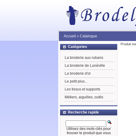
Accueil
»
Catalogue
Produit no
Catégories
La broderie aux rubans
La broderie de Lunéville
La broderie d'or
Le petit plus...
Les tissus et supports
Métiers, aiguilles, outils
Recherche rapide
Utilisez des mots-clés pour
trouver le produit que vous