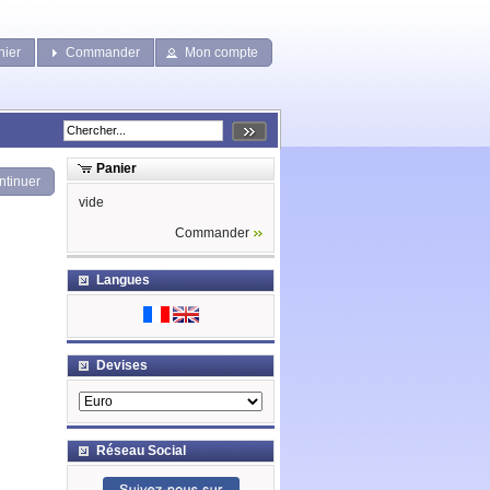
nier
Commander
Mon compte
Panier
ntinuer
vide
Commander
Langues
Devises
Réseau Social