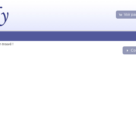
Voir pa
n trouvé !
Co