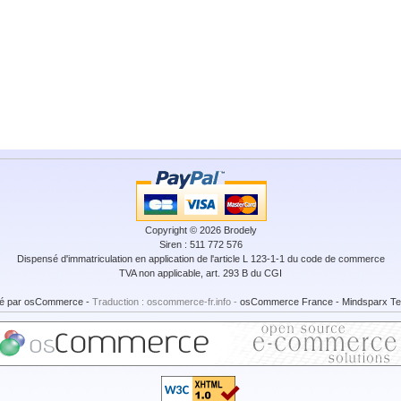
Copyright © 2026
Brodely
Siren : 511 772 576
Dispensé d'immatriculation en application de l'article L 123-1-1 du code de commerce
TVA non applicable, art. 293 B du CGI
é par
osCommerce
-
Traduction : oscommerce-fr.info -
osCommerce France
-
Mindsparx Te