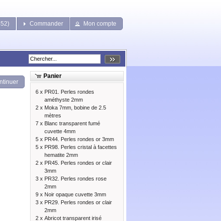
452)
Commander
Mon compte
Panier
ntinuer
6 x
PR01. Perles rondes
améthyste 2mm
2 x
Moka 7mm, bobine de 2.5
mètres
7 x
Blanc transparent fumé
cuvette 4mm
5 x
PR44. Perles rondes or 3mm
5 x
PR98. Perles cristal à facettes
hematite 2mm
2 x
PR45. Perles rondes or clair
3mm
3 x
PR32. Perles rondes rose
2mm
9 x
Noir opaque cuvette 3mm
3 x
PR29. Perles rondes or clair
2mm
2 x
Abricot transparent irisé