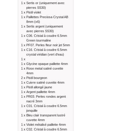
1 x
Sertis or (uniquement avec
pierres SS30)
1 x
Pistil violet
1 x
Paillettes Preciosa Crystal AB
8mm (x6)
1 x
Sertis argent (uniquement
avec pierres SS30)
1 x
C06. Cristal à coudre 6.5mm
Green tourmaline
1 x
PF07. Perles fleur noir jet 5mm
1 x
C16. Cristal à coudre 6.5mm
crystal viridian (vert d'eau)
1 x
1 x
Glycine opaque paillette 4mm
1 x
Rose metal satiné cuvette
4mm
2 x
Pistil bourgeon
1 x
Cuivre satiné cuvette 4mm
1 x
Pistil allongé jaune
1 x
Argent paillette 4mm
1 x
PR03. Perles rondes argent
nacré 3mm
1 x
C01. Cristal à coudre 6.5mm
jonquille
1 x
Bleu clair transparent lustré
cuvette 4mm
1 x
Violet métalisé paillette 4mm
1 x
C02. Cristal à coudre 6.5mm