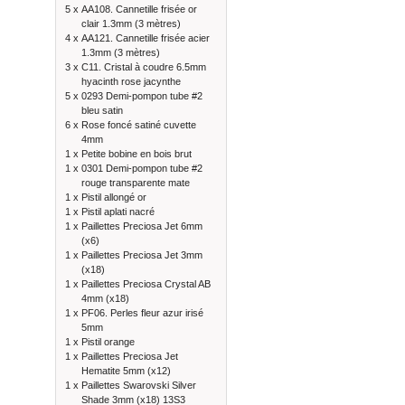
5 x
AA108. Cannetille frisée or
clair 1.3mm (3 mètres)
4 x
AA121. Cannetille frisée acier
1.3mm (3 mètres)
3 x
C11. Cristal à coudre 6.5mm
hyacinth rose jacynthe
5 x
0293 Demi-pompon tube #2
bleu satin
6 x
Rose foncé satiné cuvette
4mm
1 x
Petite bobine en bois brut
1 x
0301 Demi-pompon tube #2
rouge transparente mate
1 x
Pistil allongé or
1 x
Pistil aplati nacré
1 x
Paillettes Preciosa Jet 6mm
(x6)
1 x
Paillettes Preciosa Jet 3mm
(x18)
1 x
Paillettes Preciosa Crystal AB
4mm (x18)
1 x
PF06. Perles fleur azur irisé
5mm
1 x
Pistil orange
1 x
Paillettes Preciosa Jet
Hematite 5mm (x12)
1 x
Paillettes Swarovski Silver
Shade 3mm (x18) 13S3