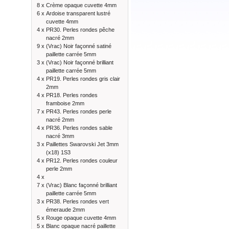
8 x
Crème opaque cuvette 4mm
6 x
Ardoise transparent lustré
cuvette 4mm
4 x
PR30. Perles rondes pêche
nacré 2mm
9 x
(Vrac) Noir façonné satiné
paillette carrée 5mm
3 x
(Vrac) Noir façonné brilliant
paillette carrée 5mm
4 x
PR19. Perles rondes gris clair
2mm
4 x
PR18. Perles rondes
framboise 2mm
7 x
PR43. Perles rondes perle
nacré 2mm
4 x
PR36. Perles rondes sable
nacré 3mm
3 x
Paillettes Swarovski Jet 3mm
(x18) 1S3
4 x
PR12. Perles rondes couleur
perle 2mm
4 x
7 x
(Vrac) Blanc façonné brilliant
paillette carrée 5mm
3 x
PR38. Perles rondes vert
émeraude 2mm
5 x
Rouge opaque cuvette 4mm
5 x
Blanc opaque nacré paillette