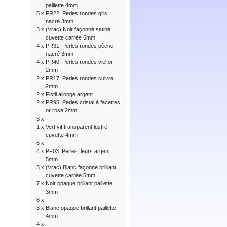
paillette 4mm
5 x
PR22. Perles rondes gris
nacré 3mm
3 x
(Vrac) Noir façonné satiné
cuvette carrée 5mm
4 x
PR31. Perles rondes pêche
nacré 3mm
4 x
PR40. Perles rondes viel or
2mm
2 x
PR17. Perles rondes cuivre
2mm
2 x
Pistil allongé argent
2 x
PR95. Perles cristal à facettes
or rose 2mm
3 x
1 x
Vert vif transparent lustré
cuvette 4mm
6 x
4 x
PF03. Perles fleurs argent
5mm
3 x
(Vrac) Blanc façonné brilliant
cuvette carrée 5mm
7 x
Noir opaque brillant paillette
3mm
8 x
3 x
Blanc opaque brillant paillette
4mm
4 x