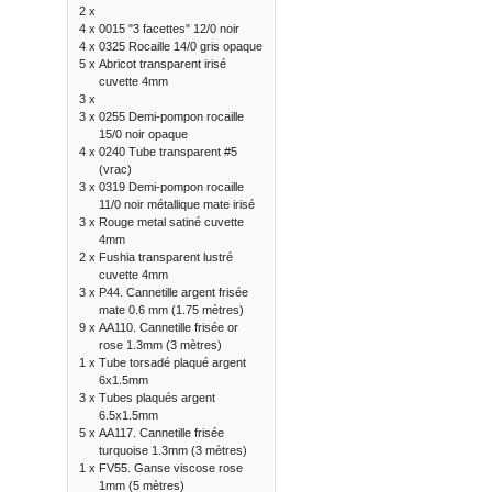
2 x
4 x
0015 "3 facettes" 12/0 noir
4 x
0325 Rocaille 14/0 gris opaque
5 x
Abricot transparent irisé
cuvette 4mm
3 x
3 x
0255 Demi-pompon rocaille
15/0 noir opaque
4 x
0240 Tube transparent #5
(vrac)
3 x
0319 Demi-pompon rocaille
11/0 noir métallique mate irisé
3 x
Rouge metal satiné cuvette
4mm
2 x
Fushia transparent lustré
cuvette 4mm
3 x
P44. Cannetille argent frisée
mate 0.6 mm (1.75 mètres)
9 x
AA110. Cannetille frisée or
rose 1.3mm (3 mètres)
1 x
Tube torsadé plaqué argent
6x1.5mm
3 x
Tubes plaqués argent
6.5x1.5mm
5 x
AA117. Cannetille frisée
turquoise 1.3mm (3 mètres)
1 x
FV55. Ganse viscose rose
1mm (5 mètres)