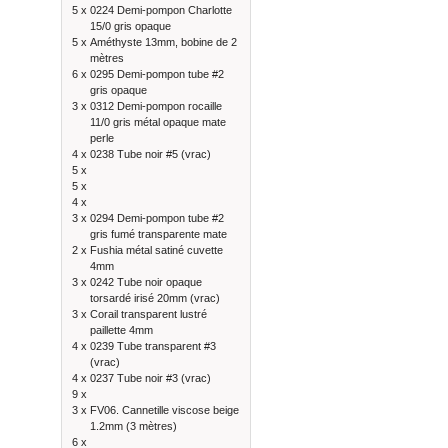
5 x
0224 Demi-pompon Charlotte
15/0 gris opaque
5 x
Améthyste 13mm, bobine de 2
mètres
6 x
0295 Demi-pompon tube #2
gris opaque
3 x
0312 Demi-pompon rocaille
11/0 gris métal opaque mate
perle
4 x
0238 Tube noir #5 (vrac)
5 x
5 x
4 x
3 x
0294 Demi-pompon tube #2
gris fumé transparente mate
2 x
Fushia métal satiné cuvette
4mm
3 x
0242 Tube noir opaque
torsardé irisé 20mm (vrac)
3 x
Corail transparent lustré
paillette 4mm
4 x
0239 Tube transparent #3
(vrac)
4 x
0237 Tube noir #3 (vrac)
9 x
3 x
FV06. Cannetille viscose beige
1.2mm (3 mètres)
6 x