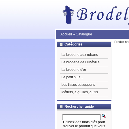
Accueil
»
Catalogue
Produit no
Catégories
La broderie aux rubans
La broderie de Lunéville
La broderie d'or
Le petit plus...
Les tissus et supports
Métiers, aiguilles, outils
Recherche rapide
Utilisez des mots-clés pour
trouver le produit que vous