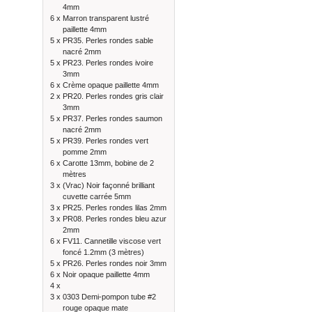
4mm
6 x
Marron transparent lustré
paillette 4mm
5 x
PR35. Perles rondes sable
nacré 2mm
5 x
PR23. Perles rondes ivoire
3mm
6 x
Crème opaque paillette 4mm
2 x
PR20. Perles rondes gris clair
3mm
5 x
PR37. Perles rondes saumon
nacré 2mm
5 x
PR39. Perles rondes vert
pomme 2mm
6 x
Carotte 13mm, bobine de 2
mètres
3 x
(Vrac) Noir façonné brilliant
cuvette carrée 5mm
3 x
PR25. Perles rondes lilas 2mm
3 x
PR08. Perles rondes bleu azur
2mm
6 x
FV11. Cannetille viscose vert
foncé 1.2mm (3 mètres)
5 x
PR26. Perles rondes noir 3mm
6 x
Noir opaque paillette 4mm
4 x
3 x
0303 Demi-pompon tube #2
rouge opaque mate