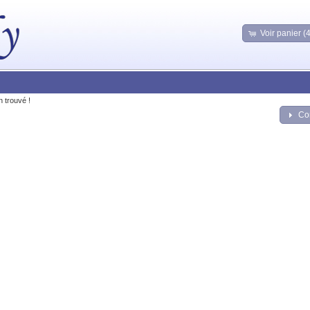
Voir panier (
n trouvé !
Co