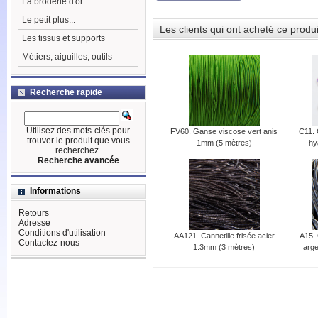
La broderie d'or
Le petit plus...
Les clients qui ont acheté ce produ
Les tissus et supports
Métiers, aiguilles, outils
Recherche rapide
Utilisez des mots-clés pour
FV60. Ganse viscose vert anis
C11. 
trouver le produit que vous
1mm (5 mètres)
hy
recherchez.
Recherche avancée
Informations
Retours
Adresse
Conditions d'utilisation
AA121. Cannetille frisée acier
A15. 
Contactez-nous
1.3mm (3 mètres)
arge