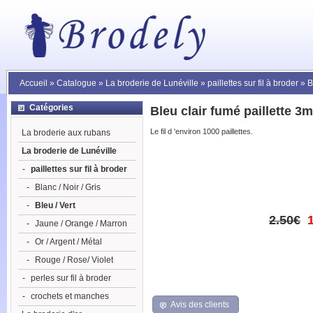
Accueil
»
Catalogue
»
La broderie de Lunéville
»
paillettes sur fil à broder
»
B
Catégories
Bleu clair fumé paillette 3
Le fil d 'environ 1000 paillettes.
La broderie aux rubans
La broderie de Lunéville
-
paillettes sur fil à broder
-
Blanc / Noir / Gris
-
Bleu / Vert
2.50€
-
Jaune / Orange / Marron
-
Or / Argent / Métal
-
Rouge / Rose/ Violet
-
perles sur fil à broder
-
crochets et manches
Avis des clients