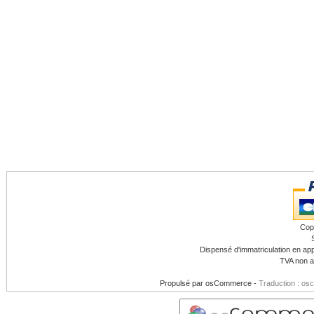
Cop
Dispensé d'immatriculation en app
TVA non a
Propulsé par
osCommerce
-
Traduction : os