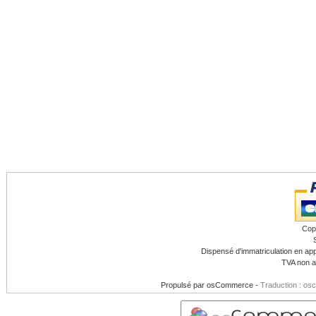
Cop
Dispensé d'immatriculation en app
TVA non a
Propulsé par
osCommerce
-
Traduction : os