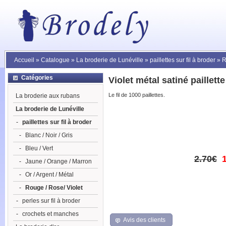
Accueil
»
Catalogue
»
La broderie de Lunéville
»
paillettes sur fil à broder
»
R
Catégories
Violet métal satiné paillet
Le fil de 1000 paillettes.
La broderie aux rubans
La broderie de Lunéville
-
paillettes sur fil à broder
-
Blanc / Noir / Gris
-
Bleu / Vert
2.70€
-
Jaune / Orange / Marron
-
Or / Argent / Métal
-
Rouge / Rose/ Violet
-
perles sur fil à broder
-
crochets et manches
Avis des clients