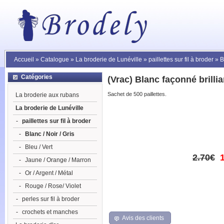
Accueil
»
Catalogue
»
La broderie de Lunéville
»
paillettes sur fil à broder
»
B
Catégories
(Vrac) Blanc façonné brilli
Sachet de 500 paillettes.
La broderie aux rubans
La broderie de Lunéville
-
paillettes sur fil à broder
-
Blanc / Noir / Gris
-
Bleu / Vert
2.70€
-
Jaune / Orange / Marron
-
Or / Argent / Métal
-
Rouge / Rose/ Violet
-
perles sur fil à broder
-
crochets et manches
Avis des clients