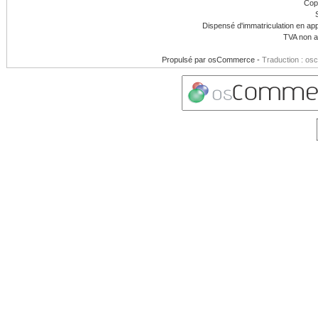
Cop
Dispensé d'immatriculation en app
TVA non a
Propulsé par
osCommerce
-
Traduction : os