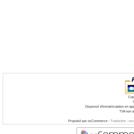
Cop
Dispensé d'immatriculation en app
TVA non a
Propulsé par
osCommerce
-
Traduction : os