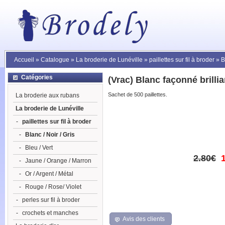
Accueil
»
Catalogue
»
La broderie de Lunéville
»
paillettes sur fil à broder
»
B
Catégories
(Vrac) Blanc façonné brilli
Sachet de 500 paillettes.
La broderie aux rubans
La broderie de Lunéville
-
paillettes sur fil à broder
-
Blanc / Noir / Gris
-
Bleu / Vert
2.80€
-
Jaune / Orange / Marron
-
Or / Argent / Métal
-
Rouge / Rose/ Violet
-
perles sur fil à broder
-
crochets et manches
Avis des clients