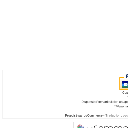
Cop
Dispensé d'immatriculation en app
TVA non a
Propulsé par
osCommerce
-
Traduction : os