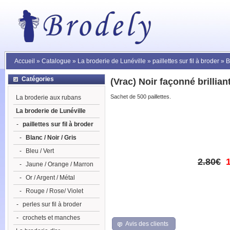
Accueil
»
Catalogue
»
La broderie de Lunéville
»
paillettes sur fil à broder
»
B
Catégories
(Vrac) Noir façonné brillia
Sachet de 500 paillettes.
La broderie aux rubans
La broderie de Lunéville
-
paillettes sur fil à broder
-
Blanc / Noir / Gris
-
Bleu / Vert
2.80€
-
Jaune / Orange / Marron
-
Or / Argent / Métal
-
Rouge / Rose/ Violet
-
perles sur fil à broder
-
crochets et manches
Avis des clients