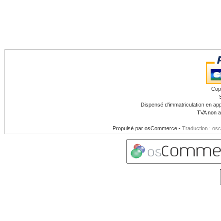
Cop
Dispensé d'immatriculation en app
TVA non a
Propulsé par
osCommerce
-
Traduction : os