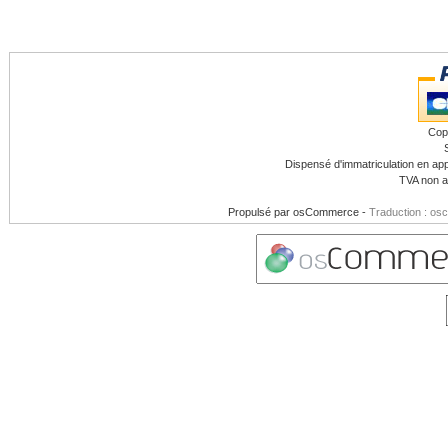
Cop
Dispensé d'immatriculation en app
TVA non a
Propulsé par
osCommerce
-
Traduction : os