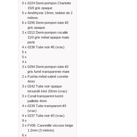
5 x
0224 Demi-pompon Charlotte
15/0 gris opaque
5 x
Améthyste 13mm, bobine de 2
mètres
6 x
0295 Demi-pompon tube #2
gris opaque
3 x
0312 Demi-pompon rocaille
11/0 gris métal opaque mate
perle
4 x
0238 Tube noir #5 (vrac)
5 x
5 x
4 x
3 x
0294 Demi-pompon tube #2
gris fumé transparente mate
2 x
Fushia métal satiné cuvette
4mm
3 x
0242 Tube noir opaque
torsardé irisé 20mm (vrac)
3 x
Corail transparent lustré
paillette 4mm
4 x
0239 Tube transparent #3
(vrac)
4 x
0237 Tube noir #3 (vrac)
9 x
3 x
FV06. Cannetille viscose beige
1.2mm (3 mètres)
6 x