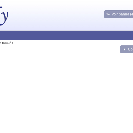
Voir panier (
n trouvé !
Co