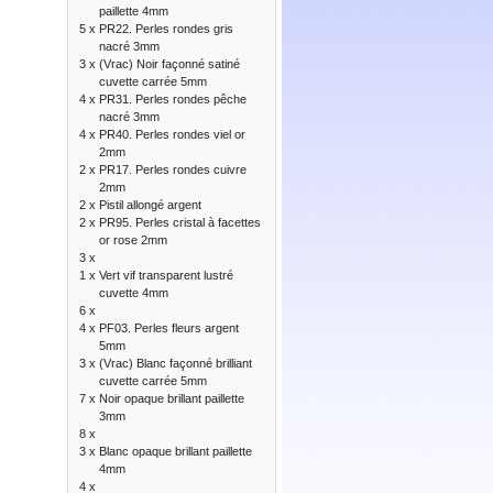
paillette 4mm
5 x
PR22. Perles rondes gris
nacré 3mm
3 x
(Vrac) Noir façonné satiné
cuvette carrée 5mm
4 x
PR31. Perles rondes pêche
nacré 3mm
4 x
PR40. Perles rondes viel or
2mm
2 x
PR17. Perles rondes cuivre
2mm
2 x
Pistil allongé argent
2 x
PR95. Perles cristal à facettes
or rose 2mm
3 x
1 x
Vert vif transparent lustré
cuvette 4mm
6 x
4 x
PF03. Perles fleurs argent
5mm
3 x
(Vrac) Blanc façonné brilliant
cuvette carrée 5mm
7 x
Noir opaque brillant paillette
3mm
8 x
3 x
Blanc opaque brillant paillette
4mm
4 x