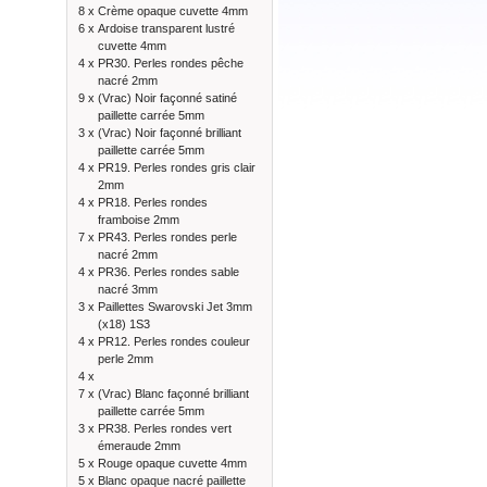
8 x
Crème opaque cuvette 4mm
6 x
Ardoise transparent lustré
cuvette 4mm
4 x
PR30. Perles rondes pêche
nacré 2mm
9 x
(Vrac) Noir façonné satiné
paillette carrée 5mm
3 x
(Vrac) Noir façonné brilliant
paillette carrée 5mm
4 x
PR19. Perles rondes gris clair
2mm
4 x
PR18. Perles rondes
framboise 2mm
7 x
PR43. Perles rondes perle
nacré 2mm
4 x
PR36. Perles rondes sable
nacré 3mm
3 x
Paillettes Swarovski Jet 3mm
(x18) 1S3
4 x
PR12. Perles rondes couleur
perle 2mm
4 x
7 x
(Vrac) Blanc façonné brilliant
paillette carrée 5mm
3 x
PR38. Perles rondes vert
émeraude 2mm
5 x
Rouge opaque cuvette 4mm
5 x
Blanc opaque nacré paillette