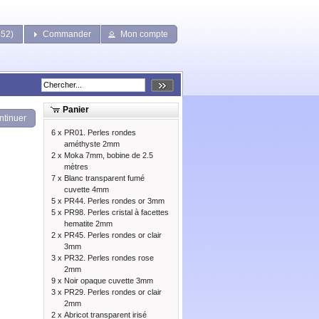
452)
Commander
Mon compte
Panier
ntinuer
6 x
PR01. Perles rondes
améthyste 2mm
2 x
Moka 7mm, bobine de 2.5
mètres
7 x
Blanc transparent fumé
cuvette 4mm
5 x
PR44. Perles rondes or 3mm
5 x
PR98. Perles cristal à facettes
hematite 2mm
2 x
PR45. Perles rondes or clair
3mm
3 x
PR32. Perles rondes rose
2mm
9 x
Noir opaque cuvette 3mm
3 x
PR29. Perles rondes or clair
2mm
2 x
Abricot transparent irisé