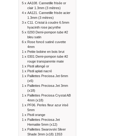
5 x
AA108. Cannetille frisée or
clair 1.3mm (3 mètres)
4 x
AA121. Cannetille frisée acier
1.3mm (3 mètres)
3 x
C11. Cristal à coudre 6.5mm
hyacinth rose jacynthe
5 x
0293 Demi-pompon tube #2
bleu satin
6 x
Rose foncé satiné cuvette
4mm
1 x
Petite bobine en bois brut
1 x
0301 Demi-pompon tube #2
rouge transparente mate
1 x
Pistil allongé or
1 x
Pistil aplati nacré
1 x
Paillettes Preciosa Jet 6mm
(x6)
1 x
Paillettes Preciosa Jet 3mm
(x18)
1 x
Paillettes Preciosa Crystal AB
4mm (x18)
1 x
PF06. Perles fleur azur irisé
5mm
1 x
Pistil orange
1 x
Paillettes Preciosa Jet
Hematite 5mm (x12)
1 x
Paillettes Swarovski Silver
Shade 3mm (x18) 13S3