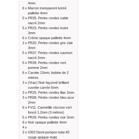
4mm
6 x
Marron transparent lustré
paillette 4mm
5 x
PR35. Perles rondes sable
nacré 2mm
5 x
PR23. Perles rondes ivoire
3mm
6 x
Crème opaque paillette 4mm
2 x
PR20. Perles rondes gris clair
3mm
5 x
PR37. Perles rondes saumon
nacré 2mm
5 x
PR39. Perles rondes vert
pomme 2mm
6 x
Carotte 13mm, bobine de 2
mètres
3 x
(Vrac) Noir façonné brilliant
cuvette carrée 5mm
3 x
PR25. Perles rondes lilas 2mm
3 x
PR08. Perles rondes bleu azur
2mm
6 x
FV11. Cannetille viscose vert
foncé 1.2mm (3 mètres)
5 x
PR26. Perles rondes noir 3mm
6 x
Noir opaque paillette 4mm
4 x
3 x
0303 Demi-pompon tube #2
rouge opaque mate