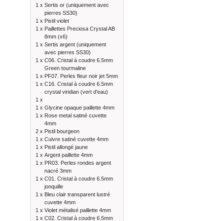
1 x
Sertis or (uniquement avec
pierres SS30)
1 x
Pistil violet
1 x
Paillettes Preciosa Crystal AB
8mm (x6)
1 x
Sertis argent (uniquement
avec pierres SS30)
1 x
C06. Cristal à coudre 6.5mm
Green tourmaline
1 x
PF07. Perles fleur noir jet 5mm
1 x
C16. Cristal à coudre 6.5mm
crystal viridian (vert d'eau)
1 x
1 x
Glycine opaque paillette 4mm
1 x
Rose metal satiné cuvette
4mm
2 x
Pistil bourgeon
1 x
Cuivre satiné cuvette 4mm
1 x
Pistil allongé jaune
1 x
Argent paillette 4mm
1 x
PR03. Perles rondes argent
nacré 3mm
1 x
C01. Cristal à coudre 6.5mm
jonquille
1 x
Bleu clair transparent lustré
cuvette 4mm
1 x
Violet métalisé paillette 4mm
1 x
C02. Cristal à coudre 6.5mm