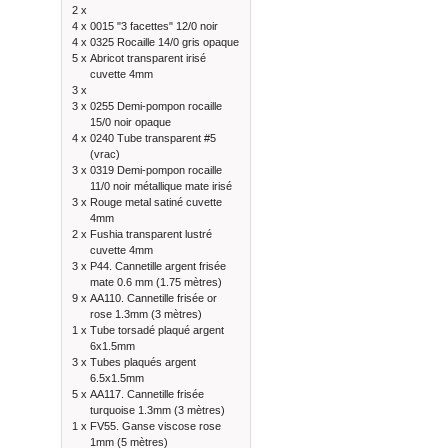
2 x
4 x
0015 "3 facettes" 12/0 noir
4 x
0325 Rocaille 14/0 gris opaque
5 x
Abricot transparent irisé
cuvette 4mm
3 x
3 x
0255 Demi-pompon rocaille
15/0 noir opaque
4 x
0240 Tube transparent #5
(vrac)
3 x
0319 Demi-pompon rocaille
11/0 noir métallique mate irisé
3 x
Rouge metal satiné cuvette
4mm
2 x
Fushia transparent lustré
cuvette 4mm
3 x
P44. Cannetille argent frisée
mate 0.6 mm (1.75 mètres)
9 x
AA110. Cannetille frisée or
rose 1.3mm (3 mètres)
1 x
Tube torsadé plaqué argent
6x1.5mm
3 x
Tubes plaqués argent
6.5x1.5mm
5 x
AA117. Cannetille frisée
turquoise 1.3mm (3 mètres)
1 x
FV55. Ganse viscose rose
1mm (5 mètres)