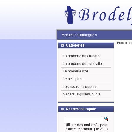
Accueil
»
Catalogue
»
Produit no
Catégories
La broderie aux rubans
La broderie de Lunéville
La broderie d'or
Le petit plus...
Les tissus et supports
Métiers, aiguilles, outils
Recherche rapide
Utilisez des mots-clés pour
trouver le produit que vous