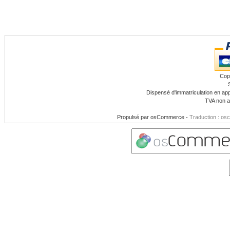
Cop
Dispensé d'immatriculation en app
TVA non a
Propulsé par
osCommerce
-
Traduction : os