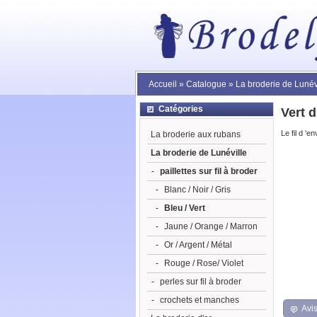
Accueil
»
Catalogue
»
La broderie de Lunév
Catégories
Vert 
Le fil d 'e
La broderie aux rubans
La broderie de Lunéville
-
paillettes sur fil à broder
-
Blanc / Noir / Gris
-
Bleu / Vert
-
Jaune / Orange / Marron
-
Or / Argent / Métal
-
Rouge / Rose/ Violet
-
perles sur fil à broder
-
crochets et manches
Avis