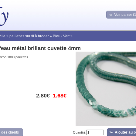
Voir panier (
ille
»
paillettes sur fil à broder
»
Bleu / Vert
»
d'eau métal brillant cuvette 4mm
nviron 1000 paillettes.
2.80€
1.68€
 des clients
Ajouter au p
Quantité: