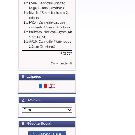
1 x
FV06. Cannetille viscose
beige 1.2mm (3 mètres)
1 x
Myrtille 13mm, bobine de 2
mètres
1 x
FV14. Cannetille viscose
moutarde 1.2mm (3 mètres)
1 x
Paillettes Preciosa Crystal AB
4mm (x18)
1 x
AA10. Cannetille frisée rouge
1.3mm (3 mètres)
323.77€
Commander
Langues
Devises
Réseau Social