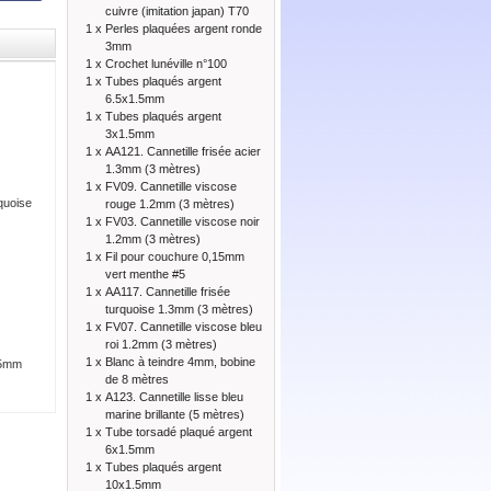
cuivre (imitation japan) T70
1 x
Perles plaquées argent ronde
3mm
1 x
Crochet lunéville n°100
1 x
Tubes plaqués argent
6.5x1.5mm
1 x
Tubes plaqués argent
3x1.5mm
1 x
AA121. Cannetille frisée acier
1.3mm (3 mètres)
1 x
FV09. Cannetille viscose
quoise
rouge 1.2mm (3 mètres)
1 x
FV03. Cannetille viscose noir
1.2mm (3 mètres)
1 x
Fil pour couchure 0,15mm
vert menthe #5
1 x
AA117. Cannetille frisée
turquoise 1.3mm (3 mètres)
1 x
FV07. Cannetille viscose bleu
roi 1.2mm (3 mètres)
1 x
Blanc à teindre 4mm, bobine
.5mm
de 8 mètres
1 x
A123. Cannetille lisse bleu
marine brillante (5 mètres)
1 x
Tube torsadé plaqué argent
6x1.5mm
1 x
Tubes plaqués argent
10x1.5mm