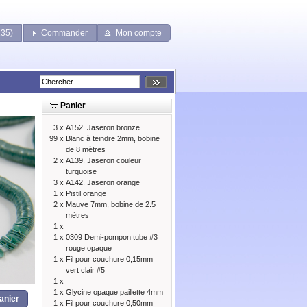
135)
Commander
Mon compte
Panier
3 x
A152. Jaseron bronze
99 x
Blanc à teindre 2mm, bobine
de 8 mètres
2 x
A139. Jaseron couleur
turquoise
3 x
A142. Jaseron orange
1 x
Pistil orange
2 x
Mauve 7mm, bobine de 2.5
mètres
1 x
1 x
0309 Demi-pompon tube #3
rouge opaque
1 x
Fil pour couchure 0,15mm
vert clair #5
1 x
1 x
Glycine opaque paillette 4mm
anier
1 x
Fil pour couchure 0,50mm