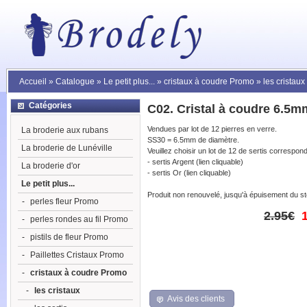
Accueil
»
Catalogue
»
Le petit plus...
»
cristaux à coudre Promo
»
les cristaux
Catégories
C02. Cristal à coudre 6.5m
Vendues par lot de 12 pierres en verre.
La broderie aux rubans
SS30 = 6.5mm de diamètre.
La broderie de Lunéville
Veuillez choisir un lot de 12 de sertis correspon
- sertis Argent (lien cliquable)
La broderie d'or
- sertis Or (lien cliquable)
Le petit plus...
Produit non renouvelé, jusqu'à épuisement du s
-
perles fleur Promo
2.95€
-
perles rondes au fil Promo
-
pistils de fleur Promo
-
Paillettes Cristaux Promo
-
cristaux à coudre Promo
-
les cristaux
Avis des clients