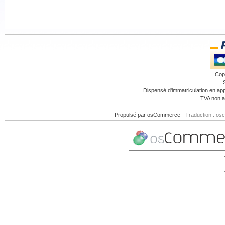
Cop
Dispensé d'immatriculation en app
TVA non a
Propulsé par
osCommerce
-
Traduction : os