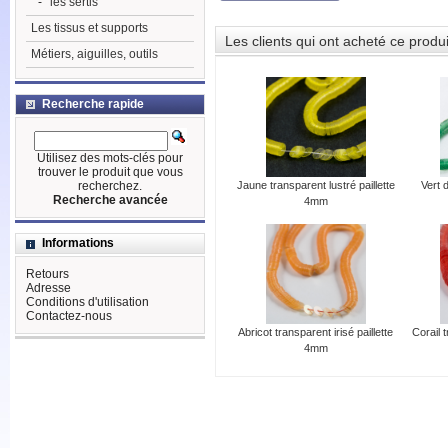
-
les sertis
Les tissus et supports
Les clients qui ont acheté ce produ
Métiers, aiguilles, outils
Recherche rapide
Utilisez des mots-clés pour
trouver le produit que vous
recherchez.
Jaune transparent lustré paillette
Vert 
Recherche avancée
4mm
Informations
Retours
Adresse
Conditions d'utilisation
Contactez-nous
Abricot transparent irisé paillette
Corail t
4mm