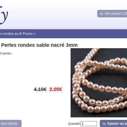
Voir panier (1
es rondes au fil Promo
»
 Perles rondes sable nacré 3mm
50 perles.
4.10€
2.05€
 des clients
Ajouter au p
Quantité: