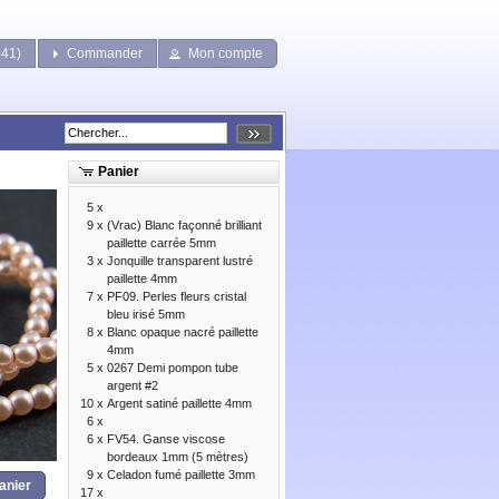
841)
Commander
Mon compte
Panier
5 x
9 x
(Vrac) Blanc façonné brilliant
paillette carrée 5mm
3 x
Jonquille transparent lustré
paillette 4mm
7 x
PF09. Perles fleurs cristal
bleu irisé 5mm
8 x
Blanc opaque nacré paillette
4mm
5 x
0267 Demi pompon tube
argent #2
10 x
Argent satiné paillette 4mm
6 x
6 x
FV54. Ganse viscose
bordeaux 1mm (5 mètres)
9 x
Celadon fumé paillette 3mm
anier
17 x