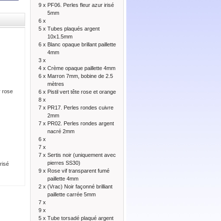
9 x
PF06. Perles fleur azur irisé
5mm
6 x
5 x
Tubes plaqués argent
10x1.5mm
6 x
Blanc opaque brillant paillette
4mm
3 x
4 x
Crème opaque paillette 4mm
6 x
Marron 7mm, bobine de 2.5
mètres
r rose
6 x
Pistil vert tête rose et orange
8 x
7 x
PR17. Perles rondes cuivre
2mm
7 x
PR02. Perles rondes argent
nacré 2mm
6 x
7 x
7 x
Sertis noir (uniquement avec
pierres SS30)
risé
9 x
Rose vif transparent fumé
paillette 4mm
2 x
(Vrac) Noir façonné brilliant
paillette carrée 5mm
7 x
9 x
5 x
Tube torsadé plaqué argent