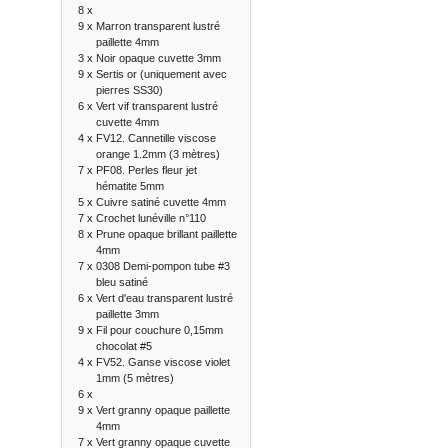
8 x
9 x
Marron transparent lustré
paillette 4mm
3 x
Noir opaque cuvette 3mm
9 x
Sertis or (uniquement avec
pierres SS30)
6 x
Vert vif transparent lustré
cuvette 4mm
4 x
FV12. Cannetille viscose
orange 1.2mm (3 mètres)
7 x
PF08. Perles fleur jet
hématite 5mm
5 x
Cuivre satiné cuvette 4mm
7 x
Crochet lunéville n°110
8 x
Prune opaque brillant paillette
4mm
7 x
0308 Demi-pompon tube #3
bleu satiné
6 x
Vert d'eau transparent lustré
paillette 3mm
9 x
Fil pour couchure 0,15mm
chocolat #5
4 x
FV52. Ganse viscose violet
1mm (5 mètres)
6 x
9 x
Vert granny opaque paillette
4mm
7 x
Vert granny opaque cuvette