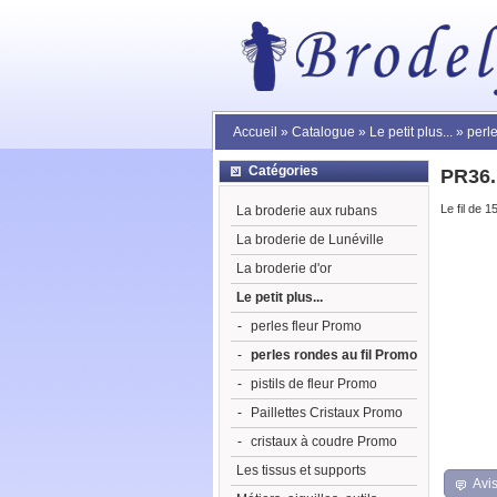
Accueil
»
Catalogue
»
Le petit plus...
»
perl
Catégories
PR36.
Le fil de 1
La broderie aux rubans
La broderie de Lunéville
La broderie d'or
Le petit plus...
-
perles fleur Promo
-
perles rondes au fil Promo
-
pistils de fleur Promo
-
Paillettes Cristaux Promo
-
cristaux à coudre Promo
Les tissus et supports
Avis