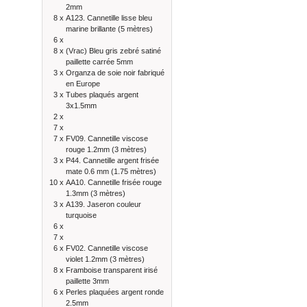
2mm
8 x
A123. Cannetille lisse bleu
marine brillante (5 mètres)
6 x
8 x
(Vrac) Bleu gris zebré satiné
paillette carrée 5mm
3 x
Organza de soie noir fabriqué
en Europe
3 x
Tubes plaqués argent
3x1.5mm
2 x
7 x
7 x
FV09. Cannetille viscose
rouge 1.2mm (3 mètres)
3 x
P44. Cannetille argent frisée
mate 0.6 mm (1.75 mètres)
10 x
AA10. Cannetille frisée rouge
1.3mm (3 mètres)
3 x
A139. Jaseron couleur
turquoise
6 x
7 x
6 x
FV02. Cannetille viscose
violet 1.2mm (3 mètres)
8 x
Framboise transparent irisé
paillette 3mm
6 x
Perles plaquées argent ronde
2.5mm