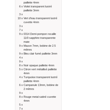
paillette 4mm
6 x
Violet transparent lustré
paillette 3mm
3 x
10 x
Vert d'eau transparent lustré
cuvette 4mm
3 x
7 x
9 x
0314 Demi-pompon rocaille
11/0 sapphire transparente
mate
9 x
Mauve 7mm, bobine de 2.5
mètres
9 x
Bleu clair fumé paillette 3mm
4 x
9 x
8 x
Noir opaque paillette 4mm
5 x
Citron vert métallisé paillette
4mm
4 x
Turquoise transparent lustré
paillette 4mm
6 x
Campanule 13mm, bobine de
2 mètres
9 x
8 x
Rouge metal satiné cuvette
4mm
5 x
7 x