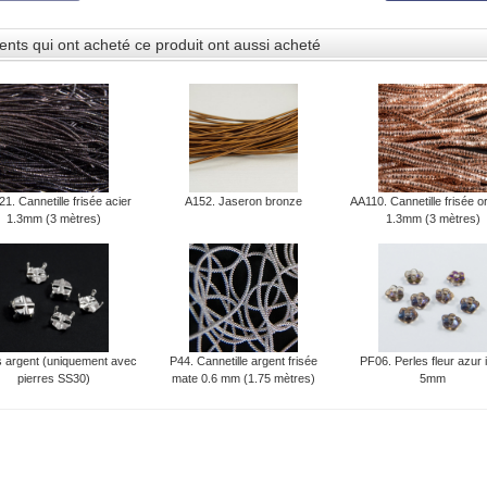
ients qui ont acheté ce produit ont aussi acheté
1. Cannetille frisée acier
A152. Jaseron bronze
AA110. Cannetille frisée o
1.3mm (3 mètres)
1.3mm (3 mètres)
s argent (uniquement avec
P44. Cannetille argent frisée
PF06. Perles fleur azur i
pierres SS30)
mate 0.6 mm (1.75 mètres)
5mm