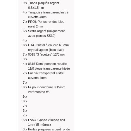
9 x
Tubes plaqués argent
6.5x1.5mm
4 x
Turquoise transparent lustré
cuvette 4mm
7 x
PR09. Perles rondes bleu
royal 2mm
6 x
Sertis argent (uniquement
avec pierres SS30)
4 x
8 x
C14. Cristal à coudre 6.5mm
crystal lagoon (bleu clair)
7 x
0015 "3 facettes" 12/0 noir
9 x
4 x
0315 Demi-pompon rocaille
11/0 bleue transparente irisée
7 x
Fushia transparent lustré
cuvette 4mm
7 x
8 x
Fil pour couchure 0,15mm
vert menthe #5
9 x
8 x
7 x
3 x
7 x
5 x
FV53. Ganse viscose noir
1mm (5 mètres)
3 x
Perles plaquées argent ronde