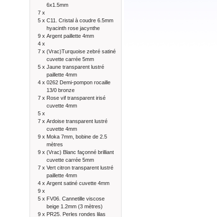
6x1.5mm
7 x
5 x
C11. Cristal à coudre 6.5mm
hyacinth rose jacynthe
9 x
Argent paillette 4mm
4 x
7 x
(Vrac)Turquoise zebré satiné
cuvette carrée 5mm
5 x
Jaune transparent lustré
paillette 4mm
4 x
0262 Demi-pompon rocaille
13/0 bronze
7 x
Rose vif transparent irisé
cuvette 4mm
5 x
7 x
Ardoise transparent lustré
cuvette 4mm
9 x
Moka 7mm, bobine de 2.5
mètres
9 x
(Vrac) Blanc façonné brilliant
cuvette carrée 5mm
7 x
Vert citron transparent lustré
paillette 4mm
4 x
Argent satiné cuvette 4mm
9 x
5 x
FV06. Cannetille viscose
beige 1.2mm (3 mètres)
9 x
PR25. Perles rondes lilas