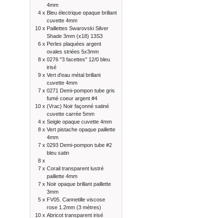
4mm
4 x
Bleu électrique opaque brillant
cuvette 4mm
10 x
Paillettes Swarovski Silver
Shade 3mm (x18) 13S3
6 x
Perles plaquées argent
ovales striées 5x3mm
8 x
0276 "3 facettes" 12/0 bleu
irisé
9 x
Vert d'eau métal brillant
cuvette 4mm
7 x
0271 Demi-pompon tube gris
fumé coeur argent #4
10 x
(Vrac) Noir façonné satiné
cuvette carrée 5mm
4 x
Seigle opaque cuvette 4mm
8 x
Vert pistache opaque paillette
4mm
7 x
0293 Demi-pompon tube #2
bleu satin
8 x
7 x
Corail transparent lustré
paillette 4mm
7 x
Noir opaque brillant paillette
3mm
5 x
FV05. Cannetille viscose
rose 1.2mm (3 mètres)
10 x
Abricot transparent irisé