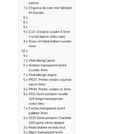
mètres
7 x
Organza de soie noir fabriqué
en Europe
6 x
6 x
8 x
9 x
C14. Cristal à coudre 6.5mm
crystal lagoon (bleu clair)
4 x
Rose vif métal brillant cuvette
4mm
10 x
9 x
7 x
Pistil allongé jaune
6 x
Ardoise transparent lustré
cuvette 4mm
7 x
Pistil allongé argent
5 x
PR37. Perles rondes saumon
nacré 2mm
3 x
PR44. Perles rondes or 3mm
9 x
0311 Demi-pompon rocaille
11/0 beige transparente
coeur bleu
7 x
Fushia transparent lustré
paillette 3mm
4 x
0225 Demi-pompon Charlotte
15/0 jaune citron opaque
3 x
Petite bobine en bois brut
3 x
Blanc transparent fumé