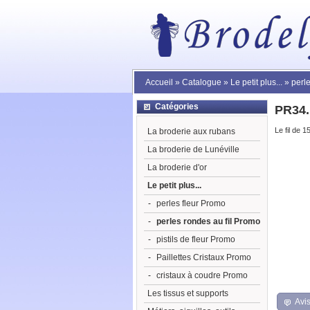
Accueil
»
Catalogue
»
Le petit plus...
»
perl
Catégories
PR34.
Le fil de 1
La broderie aux rubans
La broderie de Lunéville
La broderie d'or
Le petit plus...
-
perles fleur Promo
-
perles rondes au fil Promo
-
pistils de fleur Promo
-
Paillettes Cristaux Promo
-
cristaux à coudre Promo
Les tissus et supports
Avis