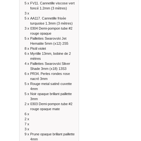
5 x
FV11. Cannetille viscose vert
foncé 1.2mm (3 mètres)
3 x
5 x
AA117. Cannetille frisée
turquoise 1.3mm (3 mètres)
3 x
0304 Demi-pompon tube #2
rouge opaque
5 x
Paillettes Swarovski Jet
Hematite 5mm (x12) 2S5
8 x
Pistil violet
6 x
Myrtille 13mm, bobine de 2
mètres
4 x
Paillettes Swarovski Silver
Shade 3mm (x18) 13S3
6 x
PR34. Perles rondes rose
nacré 3mm
5 x
Rouge metal satiné cuvette
4mm
5 x
Noir opaque brillant paillette
3mm
2 x
0303 Demi-pompon tube #2
rouge opaque mate
6 x
2 x
7 x
3 x
9 x
Prune opaque brillant paillette
4mm