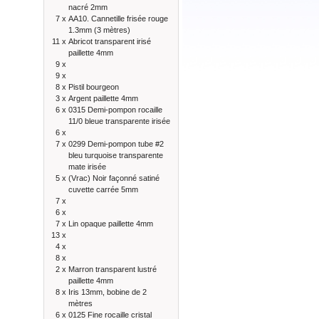
nacré 2mm
7 x
AA10. Cannetille frisée rouge
1.3mm (3 mètres)
11 x
Abricot transparent irisé
paillette 4mm
9 x
9 x
8 x
Pistil bourgeon
3 x
Argent paillette 4mm
6 x
0315 Demi-pompon rocaille
11/0 bleue transparente irisée
6 x
7 x
0299 Demi-pompon tube #2
bleu turquoise transparente
mate irisée
5 x
(Vrac) Noir façonné satiné
cuvette carrée 5mm
7 x
6 x
7 x
Lin opaque paillette 4mm
13 x
4 x
8 x
2 x
Marron transparent lustré
paillette 4mm
8 x
Iris 13mm, bobine de 2
mètres
6 x
0125 Fine rocaille cristal