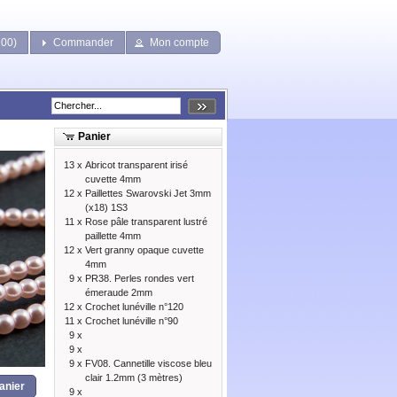
200)
Commander
Mon compte
Panier
13 x
Abricot transparent irisé
cuvette 4mm
12 x
Paillettes Swarovski Jet 3mm
(x18) 1S3
11 x
Rose pâle transparent lustré
paillette 4mm
12 x
Vert granny opaque cuvette
4mm
9 x
PR38. Perles rondes vert
émeraude 2mm
12 x
Crochet lunéville n°120
11 x
Crochet lunéville n°90
9 x
9 x
9 x
FV08. Cannetille viscose bleu
clair 1.2mm (3 mètres)
anier
9 x