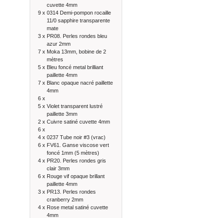
cuvette 4mm
9 x
0314 Demi-pompon rocaille
11/0 sapphire transparente
mate
3 x
PR08. Perles rondes bleu
azur 2mm
7 x
Moka 13mm, bobine de 2
mètres
5 x
Bleu foncé metal brilliant
paillette 4mm
7 x
Blanc opaque nacré paillette
4mm
6 x
5 x
Violet transparent lustré
paillette 3mm
2 x
Cuivre satiné cuvette 4mm
6 x
4 x
0237 Tube noir #3 (vrac)
6 x
FV61. Ganse viscose vert
foncé 1mm (5 mètres)
4 x
PR20. Perles rondes gris
clair 3mm
6 x
Rouge vif opaque brillant
paillette 4mm
3 x
PR13. Perles rondes
cranberry 2mm
4 x
Rose metal satiné cuvette
4mm