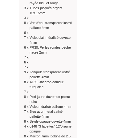
rayée bleu et rouge
3 x
Tubes plaqués argent
10x1.5mm
3 x
8 x
Vert d'eau transparent lustré
paillette 4mm
6 x
7 x
Violet clair métallisé cuvette
4mm
6 x
PR30. Perles rondes pêche
nacré 2mm
7 x
6 x
7 x
9 x
Jonquille transparent lustré
paillette 4mm
8 x
A139. Jaseron couleur
turquoise
7 x
8 x
Pistil jaune duveteux pointe
noire
6 x
Violet métalisé paillette 4mm
7 x
Bleu azur metal satiné
paillette 4mm
8 x
Seigle opaque cuvette 4mm
4 x
0148 "3 facettes" 12/0 jaune
opaque
8 x
Marron 7mm, bobine de 2.5