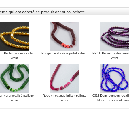
ients qui ont acheté ce produit ont aussi acheté
5. Perles rondes or clair
Rouge métal satiné paillette 4mm
PR01. Perles rondes amé
3mm
2mm
on vert métallisé paillette
Rose vif opaque brillant paillette
0315 Demi-pompon rocaill
4mm
4mm
bleue transparente iri