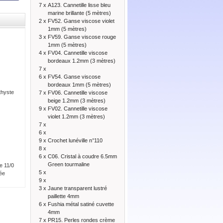
7 x
A123. Cannetille lisse bleu
marine brillante (5 mètres)
2 x
FV52. Ganse viscose violet
1mm (5 mètres)
3 x
FV59. Ganse viscose rouge
1mm (5 mètres)
4 x
FV04. Cannetille viscose
bordeaux 1.2mm (3 mètres)
7 x
6 x
FV54. Ganse viscose
bordeaux 1mm (5 mètres)
thyste
7 x
FV06. Cannetille viscose
beige 1.2mm (3 mètres)
9 x
FV02. Cannetille viscose
violet 1.2mm (3 mètres)
7 x
6 x
9 x
Crochet lunéville n°110
8 x
6 x
C06. Cristal à coudre 6.5mm
Green tourmaline
e 11/0
5 x
sée
9 x
3 x
Jaune transparent lustré
paillette 4mm
6 x
Fushia métal satiné cuvette
4mm
7 x
PR15. Perles rondes crème