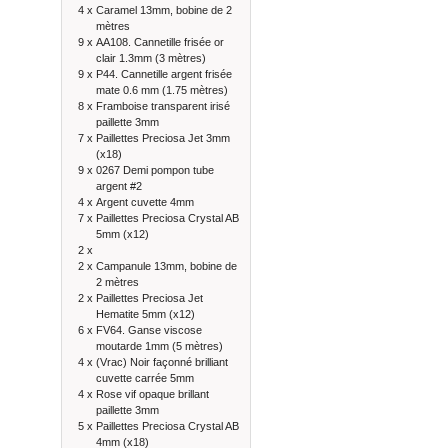
4 x
Caramel 13mm, bobine de 2
mètres
9 x
AA108. Cannetille frisée or
clair 1.3mm (3 mètres)
9 x
P44. Cannetille argent frisée
mate 0.6 mm (1.75 mètres)
8 x
Framboise transparent irisé
paillette 3mm
7 x
Paillettes Preciosa Jet 3mm
(x18)
9 x
0267 Demi pompon tube
argent #2
4 x
Argent cuvette 4mm
7 x
Paillettes Preciosa Crystal AB
5mm (x12)
2 x
2 x
Campanule 13mm, bobine de
2 mètres
2 x
Paillettes Preciosa Jet
Hematite 5mm (x12)
6 x
FV64. Ganse viscose
moutarde 1mm (5 mètres)
4 x
(Vrac) Noir façonné brilliant
cuvette carrée 5mm
4 x
Rose vif opaque brillant
paillette 3mm
5 x
Paillettes Preciosa Crystal AB
4mm (x18)