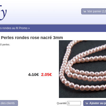
Voir panier (1
es rondes au fil Promo
»
 Perles rondes rose nacré 3mm
50 perles.
4.10€
2.05€
 des clients
Ajouter au p
Quantité: