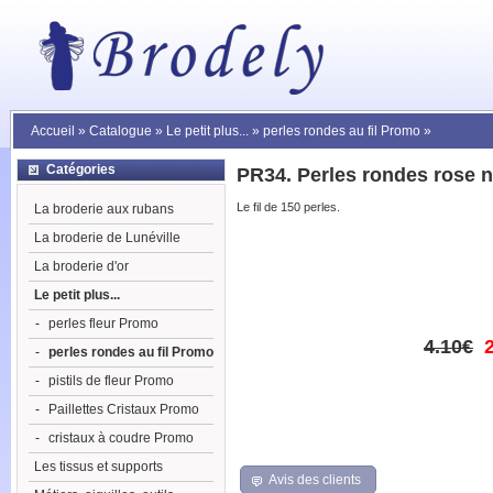
Accueil
»
Catalogue
»
Le petit plus...
»
perles rondes au fil Promo
»
Catégories
PR34. Perles rondes rose
Le fil de 150 perles.
La broderie aux rubans
La broderie de Lunéville
La broderie d'or
Le petit plus...
-
perles fleur Promo
4.10€
-
perles rondes au fil Promo
-
pistils de fleur Promo
-
Paillettes Cristaux Promo
-
cristaux à coudre Promo
Les tissus et supports
Avis des clients