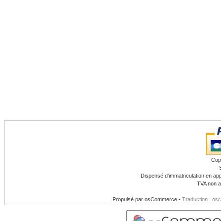
Cop
Dispensé d'immatriculation en app
TVA non a
Propulsé par
osCommerce
-
Traduction : os