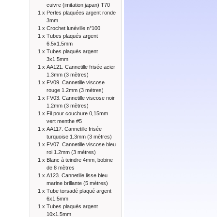
cuivre (imitation japan) T70
1 x
Perles plaquées argent ronde
3mm
1 x
Crochet lunéville n°100
1 x
Tubes plaqués argent
6.5x1.5mm
1 x
Tubes plaqués argent
3x1.5mm
1 x
AA121. Cannetille frisée acier
1.3mm (3 mètres)
1 x
FV09. Cannetille viscose
rouge 1.2mm (3 mètres)
1 x
FV03. Cannetille viscose noir
1.2mm (3 mètres)
1 x
Fil pour couchure 0,15mm
vert menthe #5
1 x
AA117. Cannetille frisée
turquoise 1.3mm (3 mètres)
1 x
FV07. Cannetille viscose bleu
roi 1.2mm (3 mètres)
1 x
Blanc à teindre 4mm, bobine
de 8 mètres
1 x
A123. Cannetille lisse bleu
marine brillante (5 mètres)
1 x
Tube torsadé plaqué argent
6x1.5mm
1 x
Tubes plaqués argent
10x1.5mm