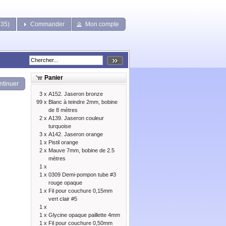
135)
Commander
Mon compte
Panier
ntinuer
3 x
A152. Jaseron bronze
99 x
Blanc à teindre 2mm, bobine
de 8 mètres
2 x
A139. Jaseron couleur
turquoise
3 x
A142. Jaseron orange
1 x
Pistil orange
2 x
Mauve 7mm, bobine de 2.5
mètres
1 x
1 x
0309 Demi-pompon tube #3
rouge opaque
1 x
Fil pour couchure 0,15mm
vert clair #5
1 x
1 x
Glycine opaque paillette 4mm
1 x
Fil pour couchure 0,50mm