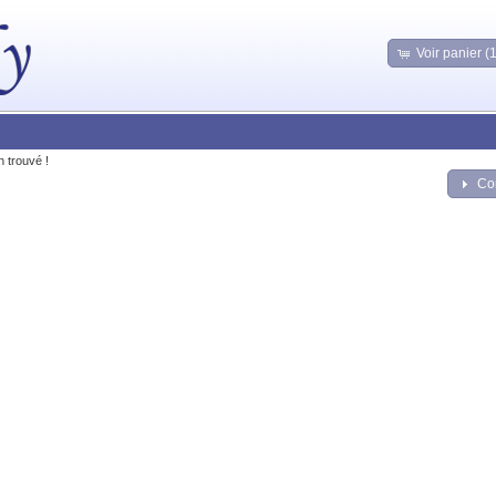
Voir panier (
n trouvé !
Co