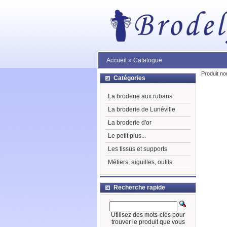
Accueil
»
Catalogue
Produit no
Catégories
La broderie aux rubans
La broderie de Lunéville
La broderie d'or
Le petit plus...
Les tissus et supports
Métiers, aiguilles, outils
Recherche rapide
Utilisez des mots-clés pour
trouver le produit que vous