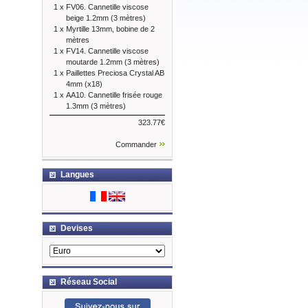
1 x
FV06. Cannetille viscose
beige 1.2mm (3 mètres)
1 x
Myrtille 13mm, bobine de 2
mètres
1 x
FV14. Cannetille viscose
moutarde 1.2mm (3 mètres)
1 x
Paillettes Preciosa Crystal AB
4mm (x18)
1 x
AA10. Cannetille frisée rouge
1.3mm (3 mètres)
323.77€
Commander
Langues
Devises
Réseau Social