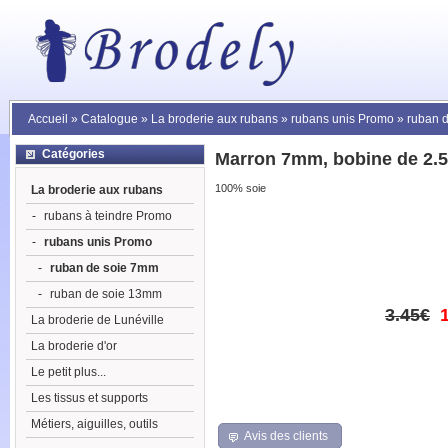
Accueil
»
Catalogue
»
La broderie aux rubans
»
rubans unis Promo
»
ruban 
Catégories
Marron 7mm, bobine de 2.5
100% soie
La broderie aux rubans
-
rubans à teindre Promo
-
rubans unis Promo
-
ruban de soie 7mm
-
ruban de soie 13mm
3.45€
La broderie de Lunéville
La broderie d'or
Le petit plus...
Les tissus et supports
Métiers, aiguilles, outils
Avis des clients