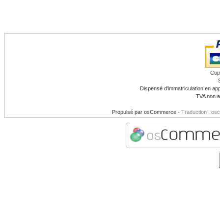
Cop
Dispensé d'immatriculation en app
TVA non a
Propulsé par
osCommerce
-
Traduction : os