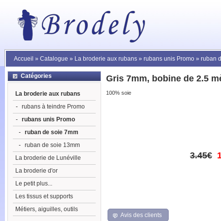
Accueil
»
Catalogue
»
La broderie aux rubans
»
rubans unis Promo
»
ruban 
Catégories
Gris 7mm, bobine de 2.5 m
100% soie
La broderie aux rubans
-
rubans à teindre Promo
-
rubans unis Promo
-
ruban de soie 7mm
-
ruban de soie 13mm
3.45€
La broderie de Lunéville
La broderie d'or
Le petit plus...
Les tissus et supports
Métiers, aiguilles, outils
Avis des clients