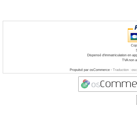
Cop
Dispensé d'immatriculation en app
TVA non a
Propulsé par
osCommerce
-
Traduction : os