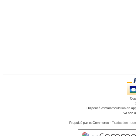
Cop
Dispensé d'immatriculation en app
TVA non a
Propulsé par
osCommerce
-
Traduction : os