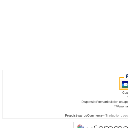
Cop
Dispensé d'immatriculation en app
TVA non a
Propulsé par
osCommerce
-
Traduction : os