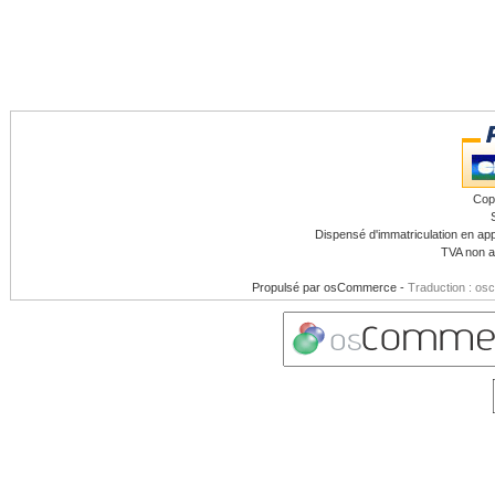
Cop
Dispensé d'immatriculation en app
TVA non a
Propulsé par
osCommerce
-
Traduction : os