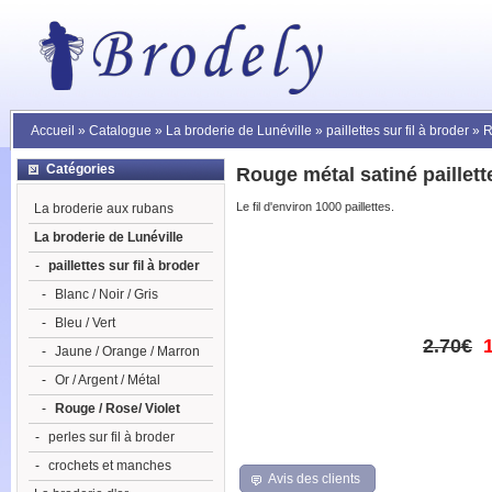
Accueil
»
Catalogue
»
La broderie de Lunéville
»
paillettes sur fil à broder
»
R
Catégories
Rouge métal satiné paillet
Le fil d'environ 1000 paillettes.
La broderie aux rubans
La broderie de Lunéville
-
paillettes sur fil à broder
-
Blanc / Noir / Gris
-
Bleu / Vert
2.70€
-
Jaune / Orange / Marron
-
Or / Argent / Métal
-
Rouge / Rose/ Violet
-
perles sur fil à broder
-
crochets et manches
Avis des clients