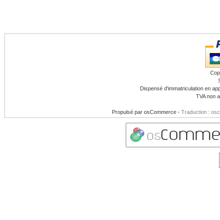
Cop
Dispensé d'immatriculation en app
TVA non a
Propulsé par
osCommerce
-
Traduction : os