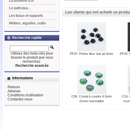
La broderie d'or
Le petit plus...
Les clients qui ont acheté ce produ
Les tissus et supports
Métiers, aiguilles, outils
Recherche rapide
Utilisez des mots-clés pour
PF07. Perles fleur noir jet 5mm
PF03. 
trouver le produit que vous
recherchez.
Recherche avancée
Informations
Retours
Adresse
Conditions d'utilisation
C06. Cristal à coudre 6.5mm
C16. 
Contactez-nous
Green tourmaline
cryst