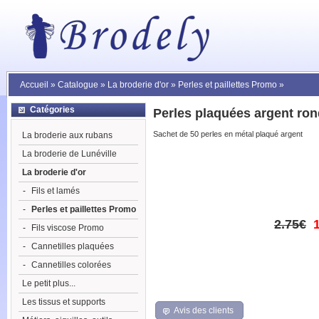
Accueil
»
Catalogue
»
La broderie d'or
»
Perles et paillettes Promo
»
Catégories
Perles plaquées argent ro
Sachet de 50 perles en métal plaqué argent
La broderie aux rubans
La broderie de Lunéville
La broderie d'or
-
Fils et lamés
-
Perles et paillettes Promo
2.75€
-
Fils viscose Promo
-
Cannetilles plaquées
-
Cannetilles colorées
Le petit plus...
Les tissus et supports
Avis des clients