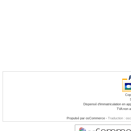
Cop
Dispensé d'immatriculation en app
TVA non a
Propulsé par
osCommerce
-
Traduction : os