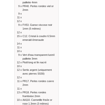
paillette 4mm
9 x
PR40. Perles rondes viel or
2mm
9 x
11 x
12 x
9 x
FV53. Ganse viscose noir
1mm (5 mètres)
12 x
15 x
C12. Cristal à coudre 6.5mm
emerald émeraude
14 x
11 x
10 x
9 x
Vert d'eau transparent lustré
paillette 3mm
12 x
Pistil long et fin nacré
10 x
12 x
Sertis argent (uniquement
avec pierres SS30)
12 x
11 x
PR17. Perles rondes cuivre
2mm
11 x
13 x
PR18. Perles rondes
framboise 2mm
10 x
AA110. Cannetille frisée or
rose 1.3mm (3 mètres)