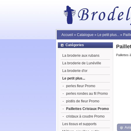
Accueil
»
Catalogue
»
Le petit plus...
»
Pail
Catégories
Paill
Paillettes
La broderie aux rubans
La broderie de Lunéville
La broderie d'or
Le petit plus...
-
perles fleur Promo
-
perles rondes au fil Promo
-
pistils de fleur Promo
-
Paillettes Cristaux Promo
-
cristaux à coudre Promo
Les tissus et supports
Avis