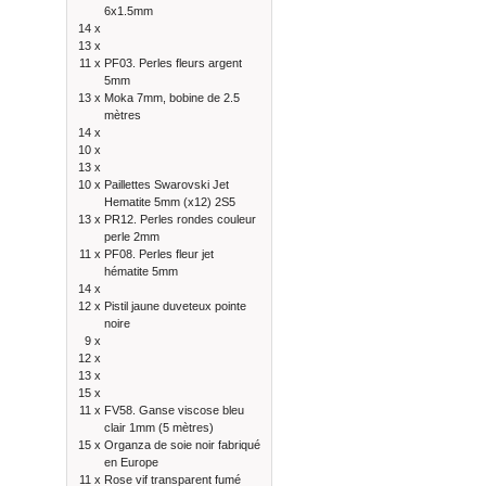
6x1.5mm
14 x
13 x
11 x
PF03. Perles fleurs argent
5mm
13 x
Moka 7mm, bobine de 2.5
mètres
14 x
10 x
13 x
10 x
Paillettes Swarovski Jet
Hematite 5mm (x12) 2S5
13 x
PR12. Perles rondes couleur
perle 2mm
11 x
PF08. Perles fleur jet
hématite 5mm
14 x
12 x
Pistil jaune duveteux pointe
noire
9 x
12 x
13 x
15 x
11 x
FV58. Ganse viscose bleu
clair 1mm (5 mètres)
15 x
Organza de soie noir fabriqué
en Europe
11 x
Rose vif transparent fumé