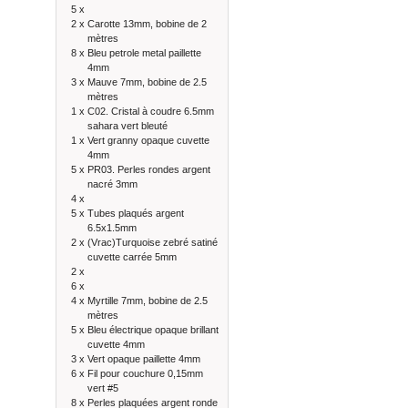
5 x
2 x
Carotte 13mm, bobine de 2
mètres
8 x
Bleu petrole metal paillette
4mm
3 x
Mauve 7mm, bobine de 2.5
mètres
1 x
C02. Cristal à coudre 6.5mm
sahara vert bleuté
1 x
Vert granny opaque cuvette
4mm
5 x
PR03. Perles rondes argent
nacré 3mm
4 x
5 x
Tubes plaqués argent
6.5x1.5mm
2 x
(Vrac)Turquoise zebré satiné
cuvette carrée 5mm
2 x
6 x
4 x
Myrtille 7mm, bobine de 2.5
mètres
5 x
Bleu électrique opaque brillant
cuvette 4mm
3 x
Vert opaque paillette 4mm
6 x
Fil pour couchure 0,15mm
vert #5
8 x
Perles plaquées argent ronde