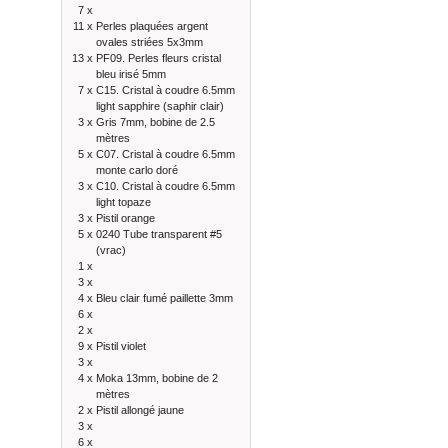
7 x
11 x
Perles plaquées argent
ovales striées 5x3mm
13 x
PF09. Perles fleurs cristal
bleu irisé 5mm
7 x
C15. Cristal à coudre 6.5mm
light sapphire (saphir clair)
3 x
Gris 7mm, bobine de 2.5
mètres
5 x
C07. Cristal à coudre 6.5mm
monte carlo doré
3 x
C10. Cristal à coudre 6.5mm
light topaze
3 x
Pistil orange
5 x
0240 Tube transparent #5
(vrac)
1 x
3 x
4 x
Bleu clair fumé paillette 3mm
6 x
2 x
9 x
Pistil violet
3 x
4 x
Moka 13mm, bobine de 2
mètres
2 x
Pistil allongé jaune
3 x
6 x