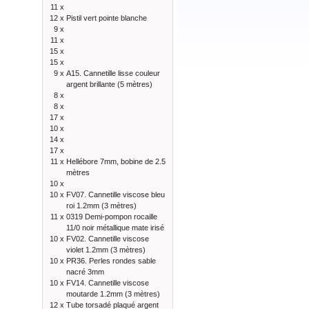
11 x
12 x
Pistil vert pointe blanche
9 x
11 x
15 x
15 x
9 x
A15. Cannetille lisse couleur
argent brillante (5 mètres)
8 x
8 x
17 x
10 x
14 x
17 x
11 x
Hellébore 7mm, bobine de 2.5
mètres
10 x
10 x
FV07. Cannetille viscose bleu
roi 1.2mm (3 mètres)
11 x
0319 Demi-pompon rocaille
11/0 noir métallique mate irisé
10 x
FV02. Cannetille viscose
violet 1.2mm (3 mètres)
10 x
PR36. Perles rondes sable
nacré 3mm
10 x
FV14. Cannetille viscose
moutarde 1.2mm (3 mètres)
12 x
Tube torsadé plaqué argent