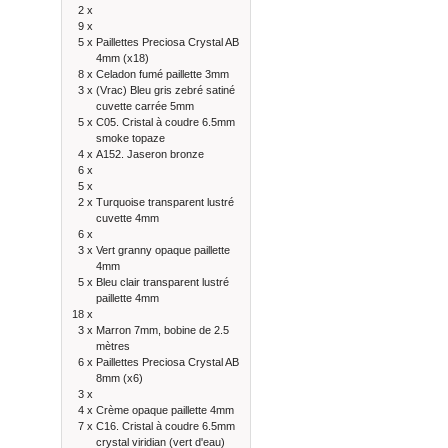
2 x
9 x
5 x
Paillettes Preciosa Crystal AB
4mm (x18)
8 x
Celadon fumé paillette 3mm
3 x
(Vrac) Bleu gris zebré satiné
cuvette carrée 5mm
5 x
C05. Cristal à coudre 6.5mm
smoke topaze
4 x
A152. Jaseron bronze
6 x
5 x
2 x
Turquoise transparent lustré
cuvette 4mm
6 x
3 x
Vert granny opaque paillette
4mm
5 x
Bleu clair transparent lustré
paillette 4mm
18 x
3 x
Marron 7mm, bobine de 2.5
mètres
6 x
Paillettes Preciosa Crystal AB
8mm (x6)
3 x
4 x
Crème opaque paillette 4mm
7 x
C16. Cristal à coudre 6.5mm
crystal viridian (vert d'eau)