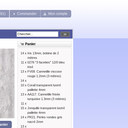
291)
Commander
Mon compte
Panier
14 x
Iris 13mm, bobine de 2
mètres
11 x
0276 "3 facettes" 12/0 bleu
irisé
13 x
FV09. Cannetille viscose
rouge 1.2mm (3 mètres)
14 x
10 x
Corail transparent lustré
paillette 4mm
13 x
AA117. Cannetille frisée
turquoise 1.3mm (3 mètres)
11 x
15 x
Jonquille transparent lustré
paillette 4mm
14 x
PR21. Perles rondes gris
nacré 2mm
anier
13 x