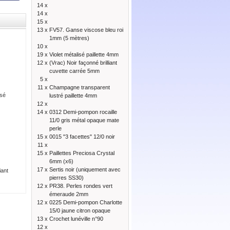
14 x
14 x
15 x
13 x
FV57. Ganse viscose bleu roi
1mm (5 mètres)
10 x
19 x
Violet métalisé paillette 4mm
12 x
(Vrac) Noir façonné brilliant
cuvette carrée 5mm
5 x
11 x
Champagne transparent
isé
lustré paillette 4mm
12 x
14 x
0312 Demi-pompon rocaille
11/0 gris métal opaque mate
perle
15 x
0015 "3 facettes" 12/0 noir
11 x
15 x
Paillettes Preciosa Crystal
6mm (x6)
17 x
Sertis noir (uniquement avec
iant
pierres SS30)
12 x
PR38. Perles rondes vert
émeraude 2mm
12 x
0225 Demi-pompon Charlotte
15/0 jaune citron opaque
13 x
Crochet lunéville n°90
12 x