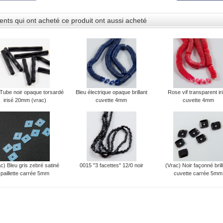
ients qui ont acheté ce produit ont aussi acheté
Tube noir opaque torsardé
Bleu électrique opaque brillant
Rose vif transparent ir
irisé 20mm (vrac)
cuvette 4mm
cuvette 4mm
c) Bleu gris zebré satiné
0015 "3 facettes" 12/0 noir
(Vrac) Noir façonné brill
paillette carrée 5mm
cuvette carrée 5mm