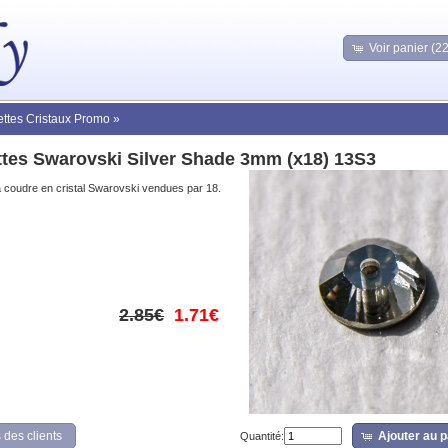
Voir panier (2
lettes Cristaux Promo
»
ettes Swarovski Silver Shade 3mm (x18) 13S3
 à coudre en cristal Swarovski vendues par 18.
2.85€
1.71€
 des clients
Ajouter au p
Quantité: