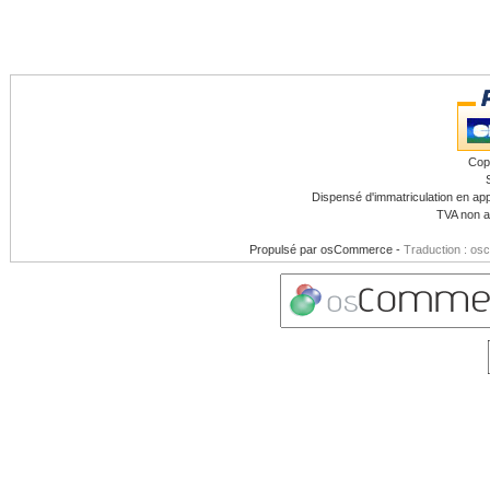
Cop
Dispensé d'immatriculation en app
TVA non a
Propulsé par
osCommerce
-
Traduction : os