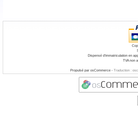
Cop
Dispensé d'immatriculation en app
TVA non a
Propulsé par
osCommerce
-
Traduction : os