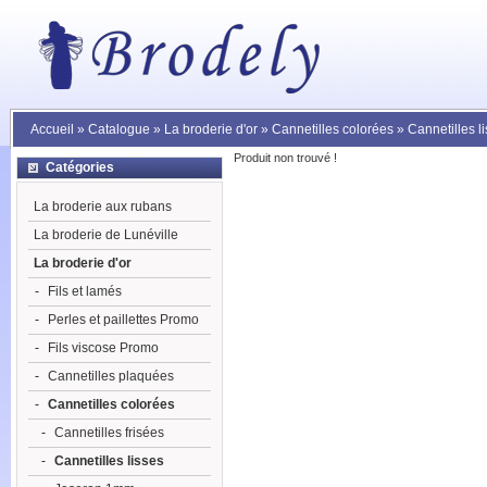
Accueil
»
Catalogue
»
La broderie d'or
»
Cannetilles colorées
»
Cannetilles l
Produit non trouvé !
Catégories
La broderie aux rubans
La broderie de Lunéville
La broderie d'or
-
Fils et lamés
-
Perles et paillettes Promo
-
Fils viscose Promo
-
Cannetilles plaquées
-
Cannetilles colorées
-
Cannetilles frisées
-
Cannetilles lisses