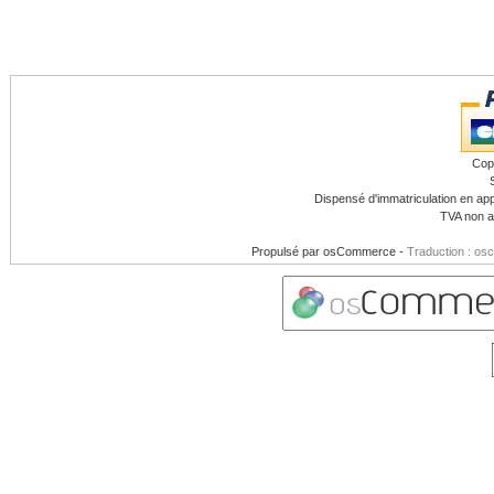
Cop
Dispensé d'immatriculation en app
TVA non a
Propulsé par
osCommerce
-
Traduction : os