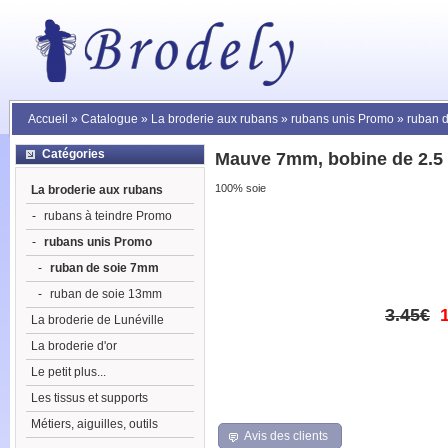
Accueil
»
Catalogue
»
La broderie aux rubans
»
rubans unis Promo
»
ruban 
Catégories
Mauve 7mm, bobine de 2.5
100% soie
La broderie aux rubans
-
rubans à teindre Promo
-
rubans unis Promo
-
ruban de soie 7mm
-
ruban de soie 13mm
3.45€
La broderie de Lunéville
La broderie d'or
Le petit plus...
Les tissus et supports
Métiers, aiguilles, outils
Avis des clients