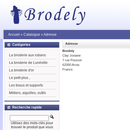
Accueil
»
Catalogue
»
Adresse
Adresse
Catégories
Brodely
La broderie aux rubans
Clay Josiane
7 rue Poussin
La broderie de Lunéville
62000 Arras
France.
La broderie d'or
Le petit plus...
Les tissus et supports
Métiers, aiguilles, outils
Recherche rapide
Utilisez des mots-clés pour
trouver le produit que vous